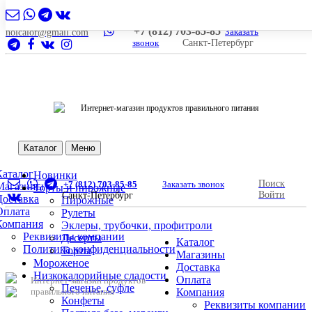
+7 (812) 703-85-85
Заказать
nolcalor@gmail.com
звонок
Санкт-Петербург
Интернет-магазин продуктов правильного питания
Каталог
Меню
Каталог
Новинки
Поиск
+7 (812) 703-85-85
Заказать звонок
Магазины
Торты и пирожные
Войти
Санкт-Петербург
Доставка
Пирожные
Оплата
Рулеты
Компания
Эклеры, трубочки, профитроли
Реквизиты компании
Десерты
Каталог
Политика конфиденциальности
Торты
Магазины
Мороженое
Доставка
Низкокалорийные сладости
Оплата
Интернет-магазин продуктов
Печенье, суфле
правильного питания
Компания
Конфеты
Реквизиты компании