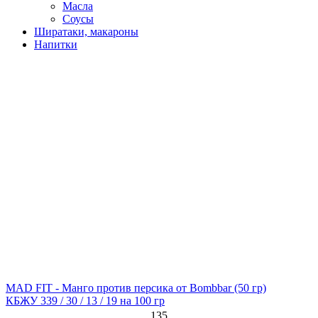
Масла
Соусы
Ширатаки, макароны
Напитки
MAD FIT - Манго против персика от Bombbar
(50 гр)
КБЖУ 339 / 30 / 13 / 19 на 100 гр
135