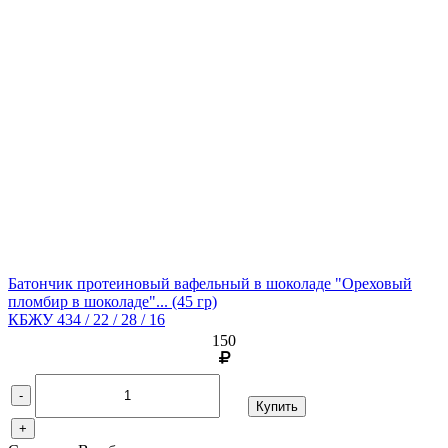
Батончик протеиновый вафельный в шоколаде "Ореховый
пломбир в шоколаде"...
(45 гр)
КБЖУ 434 / 22 / 28 / 16
150
-
Купить
+