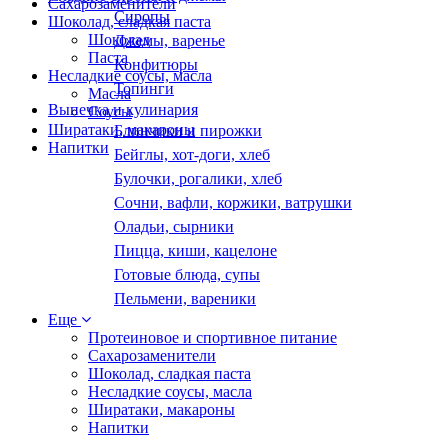
Сахарозаменители
Сиропы
Шоколад, сладкая паста
Шоколад
Джемы, варенье
Паста
Конфитюры
Несладкие соусы, масла
Топинги
Масла
Выпечка и кулинария
Соусы
Ширатаки, макароны
Блинчики и пирожки
Напитки
Бейглы, хот-доги, хлеб
Булочки, рогалики, хлеб
Сочни, вафли, коржики, ватрушки
Оладьи, сырники
Пицца, киши, кацелоне
Готовые блюда, супы
Пельмени, вареники
Еще
Протеиновое и спортивное питание
Сахарозаменители
Шоколад, сладкая паста
Несладкие соусы, масла
Ширатаки, макароны
Напитки