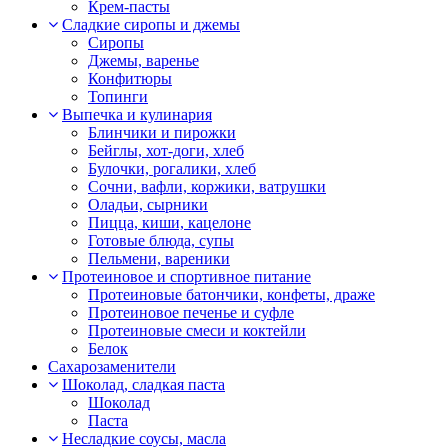
Крем-пасты
Сладкие сиропы и джемы
Сиропы
Джемы, варенье
Конфитюры
Топинги
Выпечка и кулинария
Блинчики и пирожки
Бейглы, хот-доги, хлеб
Булочки, рогалики, хлеб
Сочни, вафли, коржики, ватрушки
Оладьи, сырники
Пицца, киши, кацелоне
Готовые блюда, супы
Пельмени, вареники
Протеиновое и спортивное питание
Протеиновые батончики, конфеты, драже
Протеиновое печенье и суфле
Протеиновые смеси и коктейли
Белок
Сахарозаменители
Шоколад, сладкая паста
Шоколад
Паста
Несладкие соусы, масла