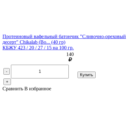
Протеиновый вафельный батончик "Сливочно-ореховый
десерт" Chikalab (Bo...
(40 гр)
КБЖУ 423 / 20 / 27 / 15 на 100 гр.
140
-
Купить
+
Сравнить
В избранное