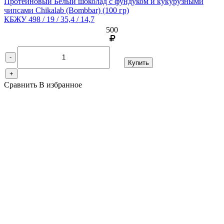
Протеиновый Белый шоколад с фундуком и кукурузными
чипсами Chikalab (Bombbar)
(100 гр)
КБЖУ 498 / 19 / 35,4 / 14,7
500
-
Купить
+
Сравнить
В избранное