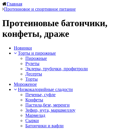
Главная
Протеиновое и спортивное питание
Протеиновые батончики,
конфеты, драже
Новинки
Торты и пирожные
Пирожные
Рулеты
Эклеры, трубочки, профитроли
Десерты
Торты
Мороженое
Низкокалорийные сладости
Печенье, суфле
Конфеты
Пастила,безе, меренги
Зефир, нуга, маршмеллоу
Мармелад
Сырки
Батончики и вафли