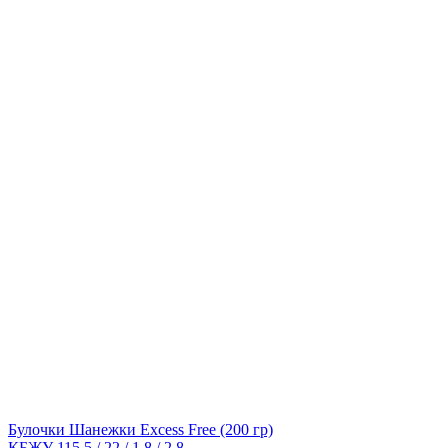
Булочки Шанежки Excess Free
(200 гр)
КБЖУ 115,5 / 22 / 1,8 / 2,8