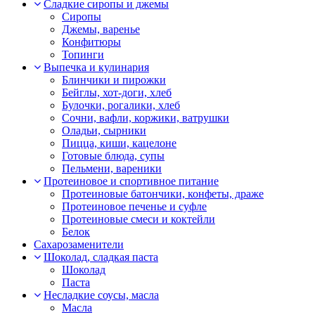
Сладкие сиропы и джемы
Сиропы
Джемы, варенье
Конфитюры
Топинги
Выпечка и кулинария
Блинчики и пирожки
Бейглы, хот-доги, хлеб
Булочки, рогалики, хлеб
Сочни, вафли, коржики, ватрушки
Оладьи, сырники
Пицца, киши, кацелоне
Готовые блюда, супы
Пельмени, вареники
Протеиновое и спортивное питание
Протеиновые батончики, конфеты, драже
Протеиновое печенье и суфле
Протеиновые смеси и коктейли
Белок
Сахарозаменители
Шоколад, сладкая паста
Шоколад
Паста
Несладкие соусы, масла
Масла