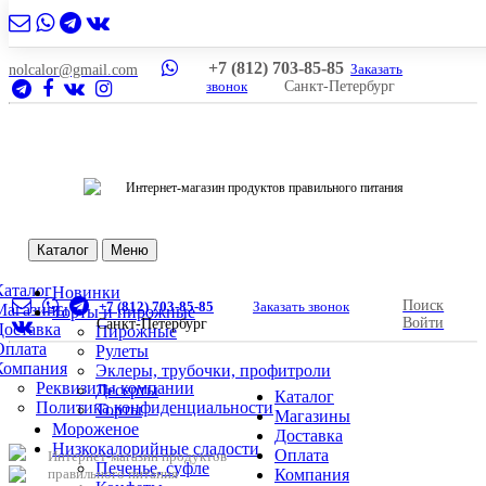
6
+7 (812) 703-85-85
Заказать
nolcalor@gmail.com
звонок
Санкт-Петербург
Интернет-магазин продуктов правильного питания
Каталог
Меню
Каталог
Новинки
Поиск
+7 (812) 703-85-85
Заказать звонок
Магазины
Торты и пирожные
Войти
Санкт-Петербург
Доставка
Пирожные
Оплата
Рулеты
Компания
Эклеры, трубочки, профитроли
Реквизиты компании
Десерты
Каталог
Политика конфиденциальности
Торты
Магазины
Мороженое
Доставка
Низкокалорийные сладости
Оплата
Интернет-магазин продуктов
Печенье, суфле
правильного питания
Компания