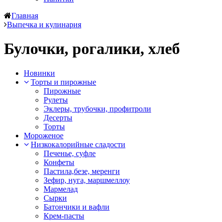
Главная
Выпечка и кулинария
Булочки, рогалики, хлеб
Новинки
Торты и пирожные
Пирожные
Рулеты
Эклеры, трубочки, профитроли
Десерты
Торты
Мороженое
Низкокалорийные сладости
Печенье, суфле
Конфеты
Пастила,безе, меренги
Зефир, нуга, маршмеллоу
Мармелад
Сырки
Батончики и вафли
Крем-пасты