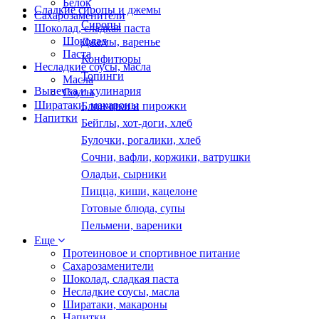
Белок
Сладкие сиропы и джемы
Сахарозаменители
Сиропы
Шоколад, сладкая паста
Шоколад
Джемы, варенье
Паста
Конфитюры
Несладкие соусы, масла
Топинги
Масла
Выпечка и кулинария
Соусы
Ширатаки, макароны
Блинчики и пирожки
Напитки
Бейглы, хот-доги, хлеб
Булочки, рогалики, хлеб
Сочни, вафли, коржики, ватрушки
Оладьи, сырники
Пицца, киши, кацелоне
Готовые блюда, супы
Пельмени, вареники
Еще
Протеиновое и спортивное питание
Сахарозаменители
Шоколад, сладкая паста
Несладкие соусы, масла
Ширатаки, макароны
Напитки