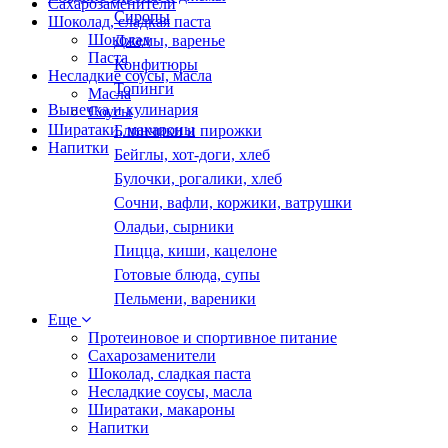
Сахарозаменители
Сиропы
Шоколад, сладкая паста
Шоколад
Джемы, варенье
Паста
Конфитюры
Несладкие соусы, масла
Топинги
Масла
Выпечка и кулинария
Соусы
Ширатаки, макароны
Блинчики и пирожки
Напитки
Бейглы, хот-доги, хлеб
Булочки, рогалики, хлеб
Сочни, вафли, коржики, ватрушки
Оладьи, сырники
Пицца, киши, кацелоне
Готовые блюда, супы
Пельмени, вареники
Еще
Протеиновое и спортивное питание
Сахарозаменители
Шоколад, сладкая паста
Несладкие соусы, масла
Ширатаки, макароны
Напитки