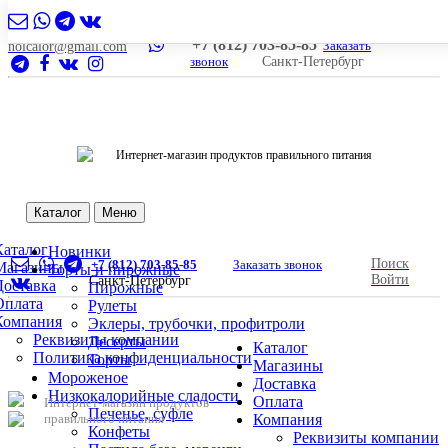
+7 (812) 703-85-85
Заказать
nolcalor@gmail.com
звонок
Санкт-Петербург
Интернет-магазин продуктов правильного питания
Каталог
Меню
Каталог
Новинки
Поиск
+7 (812) 703-85-85
Заказать звонок
Магазины
Торты и пирожные
Войти
Санкт-Петербург
Доставка
Пирожные
Оплата
Рулеты
Компания
Эклеры, трубочки, профитроли
Реквизиты компании
Десерты
Каталог
Политика конфиденциальности
Торты
Магазины
Мороженое
Доставка
Низкокалорийные сладости
Оплата
Интернет-магазин продуктов
Печенье, суфле
правильного питания
Компания
Конфеты
Реквизиты компании