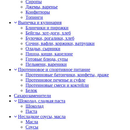
Сиропы
Джемы, варенье
Конфитюры
Топинги
Выпечка и кулинария
Блинчики и пирожки
Бейглы, хот-доги, хлеб
Булочки, рогалики, хлеб
Сочни, вафли, коржики, ватрушки
Оладьи, сырники
Пицца, киши, кацелоне
Готовые блюда, супы
Пельмени, вареники
Протеиновое и спортивное питание
Протеиновые батончики, конфеты, драже
Протеиновое печенье и суфле
Протеиновые смеси и коктейли
Белок
Сахарозаменители
Шоколад, сладкая паста
Шоколад
Паста
Несладкие соусы, масла
Масла
Соусы