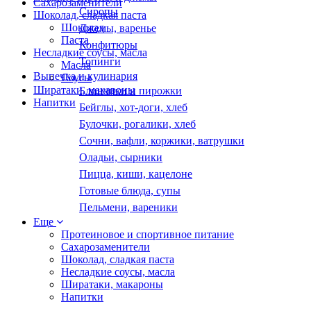
Сахарозаменители
Сиропы
Шоколад, сладкая паста
Шоколад
Джемы, варенье
Паста
Конфитюры
Несладкие соусы, масла
Топинги
Масла
Выпечка и кулинария
Соусы
Ширатаки, макароны
Блинчики и пирожки
Напитки
Бейглы, хот-доги, хлеб
Булочки, рогалики, хлеб
Сочни, вафли, коржики, ватрушки
Оладьи, сырники
Пицца, киши, кацелоне
Готовые блюда, супы
Пельмени, вареники
Еще
Протеиновое и спортивное питание
Сахарозаменители
Шоколад, сладкая паста
Несладкие соусы, масла
Ширатаки, макароны
Напитки