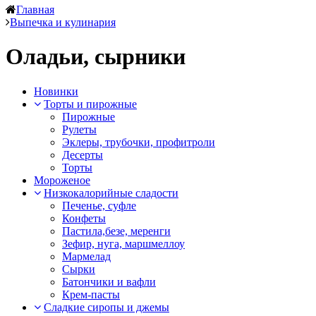
Главная
Выпечка и кулинария
Оладьи, сырники
Новинки
Торты и пирожные
Пирожные
Рулеты
Эклеры, трубочки, профитроли
Десерты
Торты
Мороженое
Низкокалорийные сладости
Печенье, суфле
Конфеты
Пастила,безе, меренги
Зефир, нуга, маршмеллоу
Мармелад
Сырки
Батончики и вафли
Крем-пасты
Сладкие сиропы и джемы