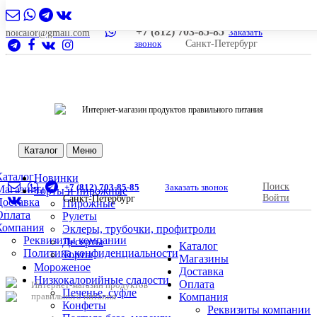
+7 (812) 703-85-85
Заказать
nolcalor@gmail.com
звонок
Санкт-Петербург
Интернет-магазин продуктов правильного питания
Каталог
Меню
Каталог
Новинки
Поиск
+7 (812) 703-85-85
Заказать звонок
Магазины
Торты и пирожные
Войти
Санкт-Петербург
Доставка
Пирожные
Оплата
Рулеты
Компания
Эклеры, трубочки, профитроли
Реквизиты компании
Десерты
Каталог
Политика конфиденциальности
Торты
Магазины
Мороженое
Доставка
Низкокалорийные сладости
Оплата
Интернет-магазин продуктов
Печенье, суфле
правильного питания
Компания
Конфеты
Реквизиты компании