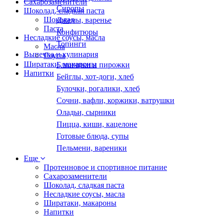
Сахарозаменители
Сиропы
Шоколад, сладкая паста
Шоколад
Джемы, варенье
Паста
Конфитюры
Несладкие соусы, масла
Топинги
Масла
Выпечка и кулинария
Соусы
Ширатаки, макароны
Блинчики и пирожки
Напитки
Бейглы, хот-доги, хлеб
Булочки, рогалики, хлеб
Сочни, вафли, коржики, ватрушки
Оладьи, сырники
Пицца, киши, кацелоне
Готовые блюда, супы
Пельмени, вареники
Еще
Протеиновое и спортивное питание
Сахарозаменители
Шоколад, сладкая паста
Несладкие соусы, масла
Ширатаки, макароны
Напитки