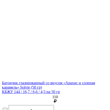
Батончик глазированный со вкусом «Арахис и соленая
карамель» Solvie
(50 гр)
КБЖУ 144 / 16,7 / 6,6 / 4,5 на 50 гр
110