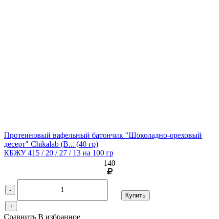
Протеиновый вафельный батончик "Шоколадно-ореховый
десерт" Chikalab (B...
(40 гр)
КБЖУ 415 / 20 / 27 / 13 на 100 гр
140
-
Купить
+
Сравнить
В избранное