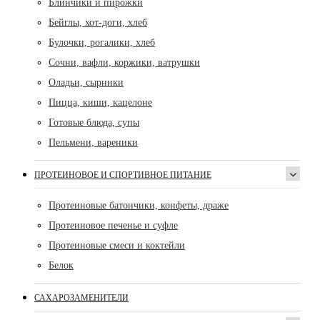
Блинчики и пирожки
Бейглы, хот-доги, хлеб
Булочки, рогалики, хлеб
Сочни, вафли, коржики, ватрушки
Оладьи, сырники
Пицца, киши, кацелоне
Готовые блюда, супы
Пельмени, вареники
ПРОТЕИНОВОЕ И СПОРТИВНОЕ ПИТАНИЕ
Протеиновые батончики, конфеты, драже
Протеиновое печенье и суфле
Протеиновые смеси и коктейли
Белок
САХАРОЗАМЕНИТЕЛИ