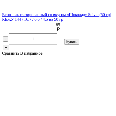
Батончик глазированный со вкусом «Шоколад» Solvie
(50 гр)
КБЖУ 144 / 16,7 / 6,6 / 4,5 на 50 гр
85
-
Купить
+
Сравнить
В избранное