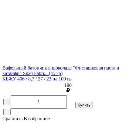
Вафельный батончик в шоколаде "Фисташковая паста и
катаифи" Snaq Fabri...
(45 гр)
КБЖУ 406 / 8,7 / 27 / 23 на 100 гр
190
-
Купить
+
Сравнить
В избранное