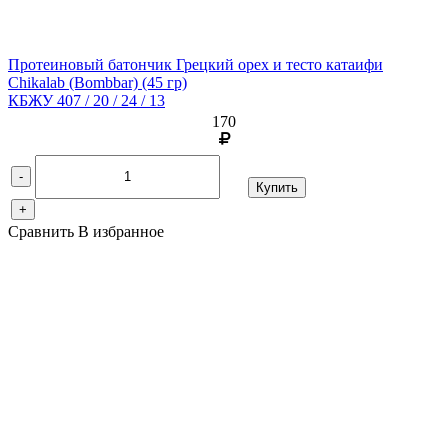
Протеиновый батончик Грецкий орех и тесто катаифи
Chikalab (Bombbar)
(45 гр)
КБЖУ 407 / 20 / 24 / 13
170
-
Купить
+
Сравнить
В избранное