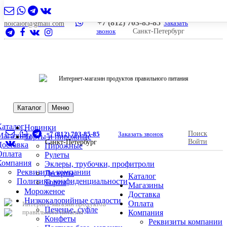
+7 (812) 703-85-85
Заказать
nolcalor@gmail.com
звонок
Санкт-Петербург
Интернет-магазин продуктов правильного питания
Каталог
Меню
Каталог
Новинки
Поиск
+7 (812) 703-85-85
Заказать звонок
Магазины
Торты и пирожные
Войти
Санкт-Петербург
Доставка
Пирожные
Оплата
Рулеты
Компания
Эклеры, трубочки, профитроли
Реквизиты компании
Десерты
Каталог
Политика конфиденциальности
Торты
Магазины
Мороженое
Доставка
Низкокалорийные сладости
Оплата
Интернет-магазин продуктов
Печенье, суфле
правильного питания
Компания
Конфеты
Реквизиты компании