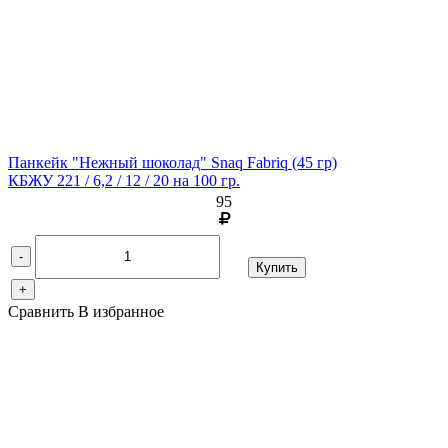
Панкейк "Нежный шоколад" Snaq Fabriq
(45 гр)
КБЖУ 221 / 6,2 / 12 / 20 на 100 гр.
95
-
Купить
+
Сравнить
В избранное