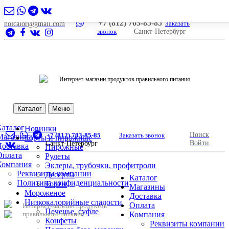
+7 (812) 703-85-85
Заказать
nolcalor@gmail.com
звонок
Санкт-Петербург
Интернет-магазин продуктов правильного питания
Каталог
Меню
Каталог
Новинки
Поиск
+7 (812) 703-85-85
Заказать звонок
Магазины
Торты и пирожные
Войти
Санкт-Петербург
Доставка
Пирожные
Оплата
Рулеты
Компания
Эклеры, трубочки, профитроли
Реквизиты компании
Десерты
Каталог
Политика конфиденциальности
Торты
Магазины
Мороженое
Доставка
Низкокалорийные сладости
Оплата
Интернет-магазин продуктов
Печенье, суфле
правильного питания
Компания
Конфеты
Реквизиты компании