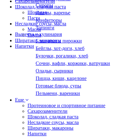
Сахарозаменители
Сиропы
Шоколад, сладкая паста
Шоколад
Джемы, варенье
Паста
Конфитюры
Несладкие соусы, масла
Топинги
Масла
Выпечка и кулинария
Соусы
Ширатаки, макароны
Блинчики и пирожки
Напитки
Бейглы, хот-доги, хлеб
Булочки, рогалики, хлеб
Сочни, вафли, коржики, ватрушки
Оладьи, сырники
Пицца, киши, кацелоне
Готовые блюда, супы
Пельмени, вареники
Еще
Протеиновое и спортивное питание
Сахарозаменители
Шоколад, сладкая паста
Несладкие соусы, масла
Ширатаки, макароны
Напитки