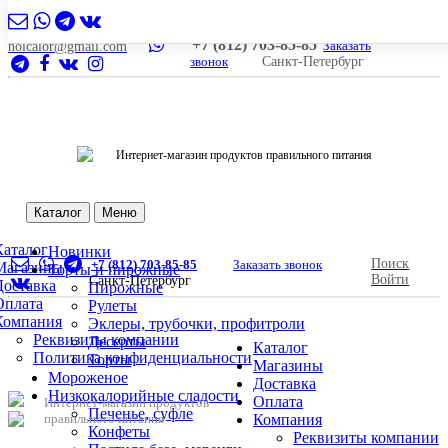
+7 (812) 703-85-85
Заказать
nolcalor@gmail.com
звонок
Санкт-Петербург
Интернет-магазин продуктов правильного питания
Каталог
Меню
Каталог
Новинки
Поиск
+7 (812) 703-85-85
Заказать звонок
Магазины
Торты и пирожные
Войти
Санкт-Петербург
Доставка
Пирожные
Оплата
Рулеты
Компания
Эклеры, трубочки, профитроли
Реквизиты компании
Десерты
Каталог
Политика конфиденциальности
Торты
Магазины
Мороженое
Доставка
Низкокалорийные сладости
Оплата
Интернет-магазин продуктов
Печенье, суфле
правильного питания
Компания
Конфеты
Реквизиты компании