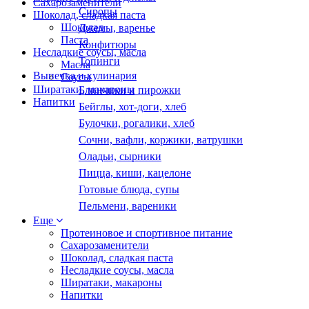
Сахарозаменители
Сиропы
Шоколад, сладкая паста
Шоколад
Джемы, варенье
Паста
Конфитюры
Несладкие соусы, масла
Топинги
Масла
Выпечка и кулинария
Соусы
Ширатаки, макароны
Блинчики и пирожки
Напитки
Бейглы, хот-доги, хлеб
Булочки, рогалики, хлеб
Сочни, вафли, коржики, ватрушки
Оладьи, сырники
Пицца, киши, кацелоне
Готовые блюда, супы
Пельмени, вареники
Еще
Протеиновое и спортивное питание
Сахарозаменители
Шоколад, сладкая паста
Несладкие соусы, масла
Ширатаки, макароны
Напитки