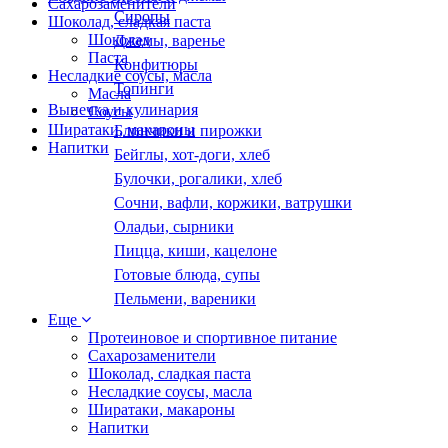
Сахарозаменители
Сиропы
Шоколад, сладкая паста
Шоколад
Джемы, варенье
Паста
Конфитюры
Несладкие соусы, масла
Топинги
Масла
Выпечка и кулинария
Соусы
Ширатаки, макароны
Блинчики и пирожки
Напитки
Бейглы, хот-доги, хлеб
Булочки, рогалики, хлеб
Сочни, вафли, коржики, ватрушки
Оладьи, сырники
Пицца, киши, кацелоне
Готовые блюда, супы
Пельмени, вареники
Еще
Протеиновое и спортивное питание
Сахарозаменители
Шоколад, сладкая паста
Несладкие соусы, масла
Ширатаки, макароны
Напитки