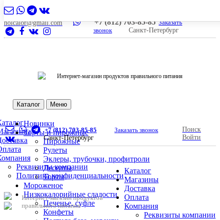
+7 (812) 703-85-85
Заказать
nolcalor@gmail.com
звонок
Санкт-Петербург
Интернет-магазин продуктов правильного питания
Каталог
Меню
Каталог
Новинки
Поиск
+7 (812) 703-85-85
Заказать звонок
Магазины
Торты и пирожные
Войти
Санкт-Петербург
Доставка
Пирожные
Оплата
Рулеты
Компания
Эклеры, трубочки, профитроли
Реквизиты компании
Десерты
Каталог
Политика конфиденциальности
Торты
Магазины
Мороженое
Доставка
Низкокалорийные сладости
Оплата
Интернет-магазин продуктов
Печенье, суфле
правильного питания
Компания
Конфеты
Реквизиты компании