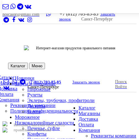
+7 (812) 703-85-85
Заказать
nolcalor@gmail.com
звонок
Санкт-Петербург
Интернет-магазин продуктов правильного питания
Каталог
Меню
Каталог
Новинки
Поиск
+7 (812) 703-85-85
Заказать звонок
Магазины
Торты и пирожные
Войти
Санкт-Петербург
Доставка
Пирожные
Оплата
Рулеты
Компания
Эклеры, трубочки, профитроли
Реквизиты компании
Десерты
Каталог
Политика конфиденциальности
Торты
Магазины
Мороженое
Доставка
Низкокалорийные сладости
Оплата
Интернет-магазин продуктов
Печенье, суфле
правильного питания
Компания
Конфеты
Реквизиты компании