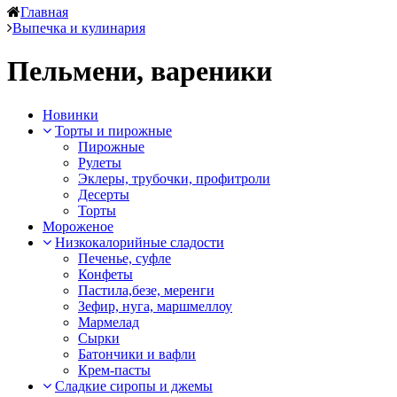
Главная
Выпечка и кулинария
Пельмени, вареники
Новинки
Торты и пирожные
Пирожные
Рулеты
Эклеры, трубочки, профитроли
Десерты
Торты
Мороженое
Низкокалорийные сладости
Печенье, суфле
Конфеты
Пастила,безе, меренги
Зефир, нуга, маршмеллоу
Мармелад
Сырки
Батончики и вафли
Крем-пасты
Сладкие сиропы и джемы