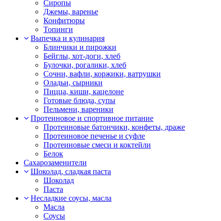
Сиропы
Джемы, варенье
Конфитюры
Топинги
Выпечка и кулинария
Блинчики и пирожки
Бейглы, хот-доги, хлеб
Булочки, рогалики, хлеб
Сочни, вафли, коржики, ватрушки
Оладьи, сырники
Пицца, киши, кацелоне
Готовые блюда, супы
Пельмени, вареники
Протеиновое и спортивное питание
Протеиновые батончики, конфеты, драже
Протеиновое печенье и суфле
Протеиновые смеси и коктейли
Белок
Сахарозаменители
Шоколад, сладкая паста
Шоколад
Паста
Несладкие соусы, масла
Масла
Соусы