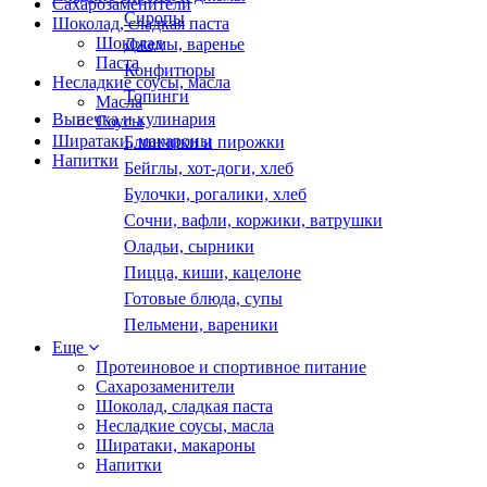
Сахарозаменители
Сиропы
Шоколад, сладкая паста
Шоколад
Джемы, варенье
Паста
Конфитюры
Несладкие соусы, масла
Топинги
Масла
Выпечка и кулинария
Соусы
Ширатаки, макароны
Блинчики и пирожки
Напитки
Бейглы, хот-доги, хлеб
Булочки, рогалики, хлеб
Сочни, вафли, коржики, ватрушки
Оладьи, сырники
Пицца, киши, кацелоне
Готовые блюда, супы
Пельмени, вареники
Еще
Протеиновое и спортивное питание
Сахарозаменители
Шоколад, сладкая паста
Несладкие соусы, масла
Ширатаки, макароны
Напитки