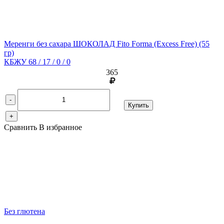
Меренги без сахара ШОКОЛАД Fito Forma (Excess Free)
(55
гр)
КБЖУ 68 / 17 / 0 / 0
365
-
Купить
+
Сравнить
В избранное
Без глютена