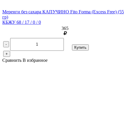
Меренги без сахара КАПУЧИНО Fito Forma (Excess Free)
(55
гр)
КБЖУ 68 / 17 / 0 / 0
365
-
Купить
+
Сравнить
В избранное