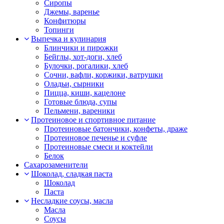
Сиропы
Джемы, варенье
Конфитюры
Топинги
Выпечка и кулинария
Блинчики и пирожки
Бейглы, хот-доги, хлеб
Булочки, рогалики, хлеб
Сочни, вафли, коржики, ватрушки
Оладьи, сырники
Пицца, киши, кацелоне
Готовые блюда, супы
Пельмени, вареники
Протеиновое и спортивное питание
Протеиновые батончики, конфеты, драже
Протеиновое печенье и суфле
Протеиновые смеси и коктейли
Белок
Сахарозаменители
Шоколад, сладкая паста
Шоколад
Паста
Несладкие соусы, масла
Масла
Соусы