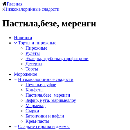
Главная
Низкокалорийные сладости
Пастила,безе, меренги
Новинки
Торты и пирожные
Пирожные
Рулеты
Эклеры, трубочки, профитроли
Десерты
Торты
Мороженое
Низкокалорийные сладости
Печенье, суфле
Конфеты
Пастила,безе, меренги
Зефир, нуга, маршмеллоу
Мармелад
Сырки
Батончики и вафли
Крем-пасты
Сладкие сиропы и джемы