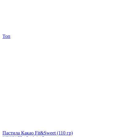
Топ
Пастила Какао Fit&Sweet
(110 гр)