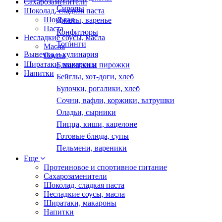
Сахарозаменители
Сиропы
Шоколад, сладкая паста
Шоколад
Джемы, варенье
Паста
Конфитюры
Несладкие соусы, масла
Топинги
Масла
Выпечка и кулинария
Соусы
Ширатаки, макароны
Блинчики и пирожки
Напитки
Бейглы, хот-доги, хлеб
Булочки, рогалики, хлеб
Сочни, вафли, коржики, ватрушки
Оладьи, сырники
Пицца, киши, кацелоне
Готовые блюда, супы
Пельмени, вареники
Еще
Протеиновое и спортивное питание
Сахарозаменители
Шоколад, сладкая паста
Несладкие соусы, масла
Ширатаки, макароны
Напитки