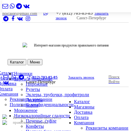
+7 (812) 703-85-85
Заказать
nolcalor@gmail.com
звонок
Санкт-Петербург
Интернет-магазин продуктов правильного питания
Каталог
Меню
Каталог
Новинки
Поиск
+7 (812) 703-85-85
Заказать звонок
Магазины
Торты и пирожные
Войти
Санкт-Петербург
Доставка
Пирожные
Оплата
Рулеты
Компания
Эклеры, трубочки, профитроли
Реквизиты компании
Десерты
Каталог
Политика конфиденциальности
Торты
Магазины
Мороженое
Доставка
Низкокалорийные сладости
Оплата
Интернет-магазин продуктов
Печенье, суфле
правильного питания
Компания
Конфеты
Реквизиты компании