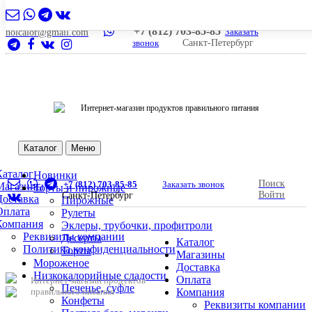
+7 (812) 703-85-85
Заказать
nolcalor@gmail.com
звонок
Санкт-Петербург
Интернет-магазин продуктов правильного питания
Каталог
Меню
Каталог
Новинки
Поиск
+7 (812) 703-85-85
Заказать звонок
Магазины
Торты и пирожные
Войти
Санкт-Петербург
Доставка
Пирожные
Оплата
Рулеты
Компания
Эклеры, трубочки, профитроли
Реквизиты компании
Десерты
Каталог
Политика конфиденциальности
Торты
Магазины
Мороженое
Доставка
Низкокалорийные сладости
Оплата
Интернет-магазин продуктов
Печенье, суфле
правильного питания
Компания
Конфеты
Реквизиты компании