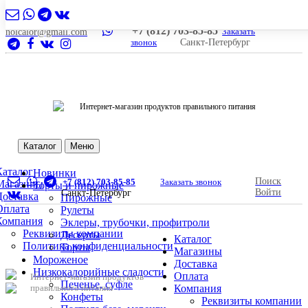
+7 (812) 703-85-85
Заказать
nolcalor@gmail.com
звонок
Санкт-Петербург
Интернет-магазин продуктов правильного питания
Каталог
Меню
Каталог
Новинки
Поиск
+7 (812) 703-85-85
Заказать звонок
Магазины
Торты и пирожные
Войти
Санкт-Петербург
Доставка
Пирожные
Оплата
Рулеты
Компания
Эклеры, трубочки, профитроли
Реквизиты компании
Десерты
Каталог
Политика конфиденциальности
Торты
Магазины
Мороженое
Доставка
Низкокалорийные сладости
Оплата
Интернет-магазин продуктов
Печенье, суфле
правильного питания
Компания
Конфеты
Реквизиты компании