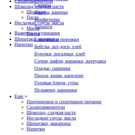
Сахарозаменители
Сиропы
Шоколад, сладкая паста
Шоколад
Джемы, варенье
Паста
Конфитюры
Несладкие соусы, масла
Топинги
Масла
Выпечка и кулинария
Соусы
Ширатаки, макароны
Блинчики и пирожки
Напитки
Бейглы, хот-доги, хлеб
Булочки, рогалики, хлеб
Сочни, вафли, коржики, ватрушки
Оладьи, сырники
Пицца, киши, кацелоне
Готовые блюда, супы
Пельмени, вареники
Еще
Протеиновое и спортивное питание
Сахарозаменители
Шоколад, сладкая паста
Несладкие соусы, масла
Ширатаки, макароны
Напитки