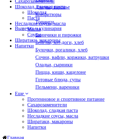
Сахарозаменители
Шоколад, сладкая паста
Джемы, варенье
Шоколад
Конфитюры
Паста
Топинги
Несладкие соусы, масла
Выпечка и кулинария
Масла
Соусы
Блинчики и пирожки
Ширатаки, макароны
Бейглы, хот-доги, хлеб
Напитки
Булочки, рогалики, хлеб
Сочни, вафли, коржики, ватрушки
Оладьи, сырники
Пицца, киши, кацелоне
Готовые блюда, супы
Пельмени, вареники
Еще
Протеиновое и спортивное питание
Сахарозаменители
Шоколад, сладкая паста
Несладкие соусы, масла
Ширатаки, макароны
Напитки
Главная