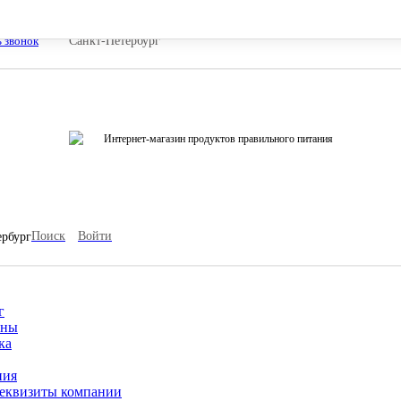
ь звонок
Санкт-Петербург
Интернет-магазин продуктов правильного питания
Поиск
Войти
ербург
г
ины
ка
ния
еквизиты компании