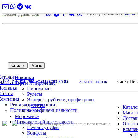
+7 (812) 703-85-85
Заказат
nolcalor@gmail.com
Каталог
Меню
Каталог
Новинки
+7 (812) 703-85-85
Заказать звонок
Санкт-Пет
Магазины
Торты и пирожные
Доставка
Пирожные
Оплата
Рулеты
Компания
Эклеры, трубочки, профитроли
Реквизиты компании
Десерты
Катало
Политика конфиденциальности
Торты
Магаз
Мороженое
Достав
Низкокалорийные сладости
Оплата
Интернет-магазин продуктов правильного питания
Печенье, суфле
Компа
Конфеты
Р