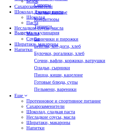
Белок
Сиропы
Сахарозаменители
Шоколад, сладкая паста
Джемы, варенье
Шоколад
Конфитюры
Паста
Топинги
Несладкие соусы, масла
Выпечка и кулинария
Масла
Соусы
Блинчики и пирожки
Ширатаки, макароны
Бейглы, хот-доги, хлеб
Напитки
Булочки, рогалики, хлеб
Сочни, вафли, коржики, ватрушки
Оладьи, сырники
Пицца, киши, кацелоне
Готовые блюда, супы
Пельмени, вареники
Еще
Протеиновое и спортивное питание
Сахарозаменители
Шоколад, сладкая паста
Несладкие соусы, масла
Ширатаки, макароны
Напитки