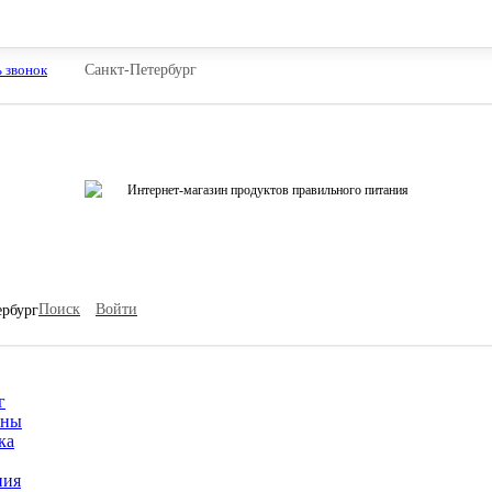
ь звонок
Санкт-Петербург
Интернет-магазин продуктов правильного питания
Поиск
Войти
ербург
г
ины
ка
ния