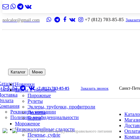
2
+7 (812) 703-85-85
Заказат
nolcalor@gmail.com
Каталог
Меню
Каталог
Новинки
+7 (812) 703-85-85
Заказать звонок
Санкт-Пет
Магазины
Торты и пирожные
Доставка
Пирожные
Оплата
Рулеты
Компания
Эклеры, трубочки, профитроли
Реквизиты компании
Десерты
Катало
Политика конфиденциальности
Торты
Магаз
Мороженое
Достав
Низкокалорийные сладости
Оплата
Интернет-магазин продуктов правильного питания
Печенье, суфле
Компа