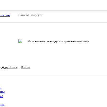
ь звонок
Санкт-Петербург
Интернет-магазин продуктов правильного питания
Поиск
Войти
ербург
г
ины
ка
ния