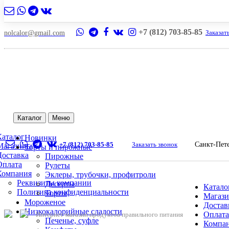
4
+7 (812) 703-85-85
Заказат
nolcalor@gmail.com
Каталог
Меню
Каталог
Новинки
+7 (812) 703-85-85
Заказать звонок
Санкт-Пет
Магазины
Торты и пирожные
Доставка
Пирожные
Оплата
Рулеты
Компания
Эклеры, трубочки, профитроли
Реквизиты компании
Десерты
Катало
Политика конфиденциальности
Торты
Магаз
Мороженое
Достав
Низкокалорийные сладости
Оплата
Интернет-магазин продуктов правильного питания
Печенье, суфле
Компа