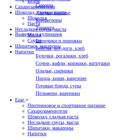
Белок
Сиропы
Сахарозаменители
Шоколад, сладкая паста
Джемы, варенье
Шоколад
Конфитюры
Паста
Топинги
Несладкие соусы, масла
Выпечка и кулинария
Масла
Соусы
Блинчики и пирожки
Ширатаки, макароны
Бейглы, хот-доги, хлеб
Напитки
Булочки, рогалики, хлеб
Сочни, вафли, коржики, ватрушки
Оладьи, сырники
Пицца, киши, кацелоне
Готовые блюда, супы
Пельмени, вареники
Еще
Протеиновое и спортивное питание
Сахарозаменители
Шоколад, сладкая паста
Несладкие соусы, масла
Ширатаки, макароны
Напитки