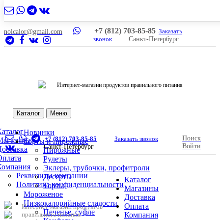
5
+7 (812) 703-85-85
Заказать
nolcalor@gmail.com
звонок
Санкт-Петербург
Интернет-магазин продуктов правильного питания
Каталог
Меню
Каталог
Новинки
Поиск
+7 (812) 703-85-85
Заказать звонок
Магазины
Торты и пирожные
Войти
Санкт-Петербург
Доставка
Пирожные
Оплата
Рулеты
Компания
Эклеры, трубочки, профитроли
Реквизиты компании
Десерты
Каталог
Политика конфиденциальности
Торты
Магазины
Мороженое
Доставка
Низкокалорийные сладости
Оплата
Интернет-магазин продуктов
Печенье, суфле
правильного питания
Компания