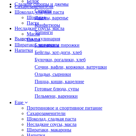
Белок
Сладкие сиропы и джемы
Сахарозаменители
Сиропы
Шоколад, сладкая паста
Шоколад
Джемы, варенье
Паста
Конфитюры
Несладкие соусы, масла
Топинги
Масла
Выпечка и кулинария
Соусы
Ширатаки, макароны
Блинчики и пирожки
Напитки
Бейглы, хот-доги, хлеб
Булочки, рогалики, хлеб
Сочни, вафли, коржики, ватрушки
Оладьи, сырники
Пицца, киши, кацелоне
Готовые блюда, супы
Пельмени, вареники
Еще
Протеиновое и спортивное питание
Сахарозаменители
Шоколад, сладкая паста
Несладкие соусы, масла
Ширатаки, макароны
Напитки