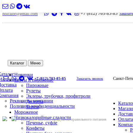
+7 (812) 703-85-85
Заказат
nolcalor@gmail.com
Каталог
Меню
Каталог
Новинки
+7 (812) 703-85-85
Заказать звонок
Санкт-Пет
Магазины
Торты и пирожные
Доставка
Пирожные
Оплата
Рулеты
Компания
Эклеры, трубочки, профитроли
Реквизиты компании
Десерты
Катало
Политика конфиденциальности
Торты
Магаз
Мороженое
Достав
Низкокалорийные сладости
Оплата
Интернет-магазин продуктов правильного питания
Печенье, суфле
Компа
Конфеты
Р