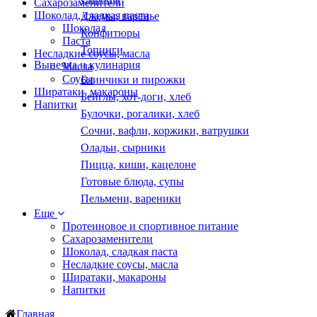
Сахарозаменители
Шоколад, сладкая паста
Джемы, варенье
Шоколад
Конфитюры
Паста
Топинги
Несладкие соусы, масла
Выпечка и кулинария
Масла
Соусы
Блинчики и пирожки
Ширатаки, макароны
Бейглы, хот-доги, хлеб
Напитки
Булочки, рогалики, хлеб
Сочни, вафли, коржики, ватрушки
Оладьи, сырники
Пицца, киши, кацелоне
Готовые блюда, супы
Пельмени, вареники
Еще
Протеиновое и спортивное питание
Сахарозаменители
Шоколад, сладкая паста
Несладкие соусы, масла
Ширатаки, макароны
Напитки
Главная