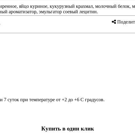
иренное, яйцо куриное, кукурузный крахмал, молочный белок, ма
ьный ароматизатор, эмульгатор соевый лецитин.
Поделит
е
и 7 суток при температуре от +2 до +6 С градусов.
Купить в один клик