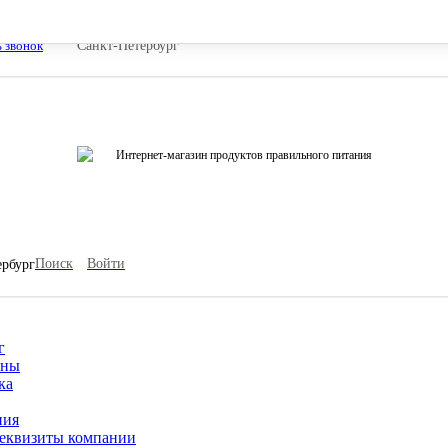
ь звонок
Санкт-Петербург
Интернет-магазин продуктов правильного питания
Поиск
Войти
ербург
г
ины
ка
ния
еквизиты компании