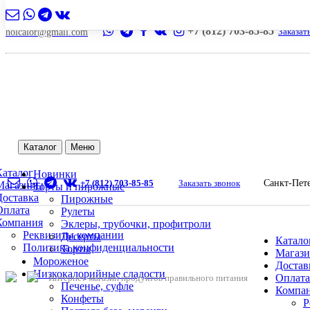
+7 (812) 703-85-85
Заказат
nolcalor@gmail.com
Каталог
Меню
Каталог
Новинки
+7 (812) 703-85-85
Заказать звонок
Санкт-Пет
Магазины
Торты и пирожные
Доставка
Пирожные
Оплата
Рулеты
Компания
Эклеры, трубочки, профитроли
Реквизиты компании
Десерты
Катало
Политика конфиденциальности
Торты
Магаз
Мороженое
Достав
Низкокалорийные сладости
Оплата
Интернет-магазин продуктов правильного питания
Печенье, суфле
Компа
Конфеты
Р