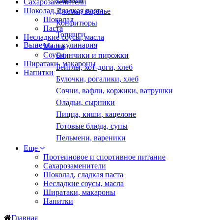
Сахарозаменители
Шоколад, сладкая паста
Джемы, варенье
Шоколад
Конфитюры
Паста
Топинги
Несладкие соусы, масла
Выпечка и кулинария
Масла
Соусы
Блинчики и пирожки
Ширатаки, макароны
Бейглы, хот-доги, хлеб
Напитки
Булочки, рогалики, хлеб
Сочни, вафли, коржики, ватрушки
Оладьи, сырники
Пицца, киши, кацелоне
Готовые блюда, супы
Пельмени, вареники
Еще
Протеиновое и спортивное питание
Сахарозаменители
Шоколад, сладкая паста
Несладкие соусы, масла
Ширатаки, макароны
Напитки
Главная