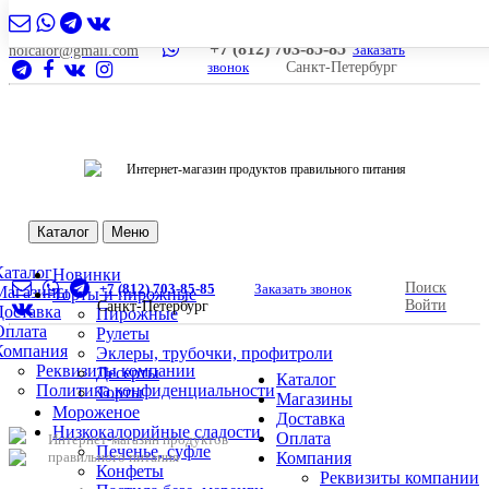
+7 (812) 703-85-85
Заказать
nolcalor@gmail.com
звонок
Санкт-Петербург
Интернет-магазин продуктов правильного питания
Каталог
Меню
Каталог
Новинки
Поиск
+7 (812) 703-85-85
Заказать звонок
Магазины
Торты и пирожные
Войти
Санкт-Петербург
Доставка
Пирожные
Оплата
Рулеты
Компания
Эклеры, трубочки, профитроли
Реквизиты компании
Десерты
Каталог
Политика конфиденциальности
Торты
Магазины
Мороженое
Доставка
Низкокалорийные сладости
Оплата
Интернет-магазин продуктов
Печенье, суфле
правильного питания
Компания
Конфеты
Реквизиты компании