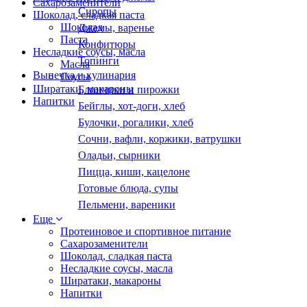
Сахарозаменители
Сиропы
Шоколад, сладкая паста
Шоколад
Джемы, варенье
Паста
Конфитюры
Несладкие соусы, масла
Топинги
Масла
Выпечка и кулинария
Соусы
Ширатаки, макароны
Блинчики и пирожки
Напитки
Бейглы, хот-доги, хлеб
Булочки, рогалики, хлеб
Сочни, вафли, коржики, ватрушки
Оладьи, сырники
Пицца, киши, кацелоне
Готовые блюда, супы
Пельмени, вареники
Еще
Протеиновое и спортивное питание
Сахарозаменители
Шоколад, сладкая паста
Несладкие соусы, масла
Ширатаки, макароны
Напитки