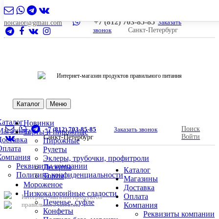
+7 (812) 703-85-85
Заказать
nolcalor@gmail.com
звонок
Санкт-Петербург
Интернет-магазин продуктов правильного питания
Каталог
Меню
Каталог
Новинки
Поиск
+7 (812) 703-85-85
Заказать звонок
Магазины
Торты и пирожные
Войти
Санкт-Петербург
Доставка
Пирожные
Оплата
Рулеты
Компания
Эклеры, трубочки, профитроли
Реквизиты компании
Десерты
Каталог
Политика конфиденциальности
Торты
Магазины
Мороженое
Доставка
Низкокалорийные сладости
Оплата
Интернет-магазин продуктов
Печенье, суфле
правильного питания
Компания
Конфеты
Реквизиты компании