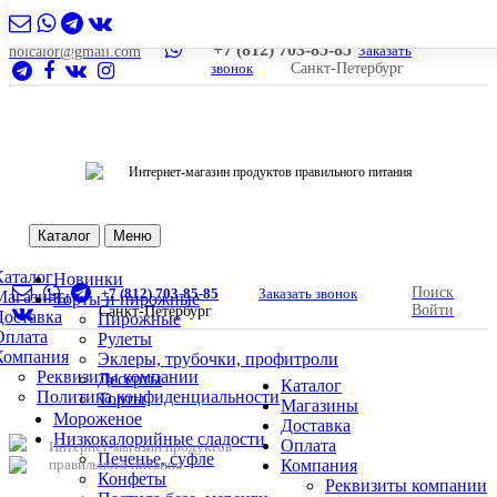
+7 (812) 703-85-85
Заказать
nolcalor@gmail.com
звонок
Санкт-Петербург
Интернет-магазин продуктов правильного питания
Каталог
Меню
Каталог
Новинки
Поиск
+7 (812) 703-85-85
Заказать звонок
Магазины
Торты и пирожные
Войти
Санкт-Петербург
Доставка
Пирожные
Оплата
Рулеты
Компания
Эклеры, трубочки, профитроли
Реквизиты компании
Десерты
Каталог
Политика конфиденциальности
Торты
Магазины
Мороженое
Доставка
Низкокалорийные сладости
Оплата
Интернет-магазин продуктов
Печенье, суфле
правильного питания
Компания
Конфеты
Реквизиты компании