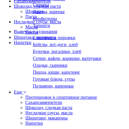
Сахарозаменители
Сиропы
Шоколад, сладкая паста
Шоколад
Джемы, варенье
Паста
Конфитюры
Несладкие соусы, масла
Топинги
Масла
Выпечка и кулинария
Соусы
Ширатаки, макароны
Блинчики и пирожки
Напитки
Бейглы, хот-доги, хлеб
Булочки, рогалики, хлеб
Сочни, вафли, коржики, ватрушки
Оладьи, сырники
Пицца, киши, кацелоне
Готовые блюда, супы
Пельмени, вареники
Еще
Протеиновое и спортивное питание
Сахарозаменители
Шоколад, сладкая паста
Несладкие соусы, масла
Ширатаки, макароны
Напитки