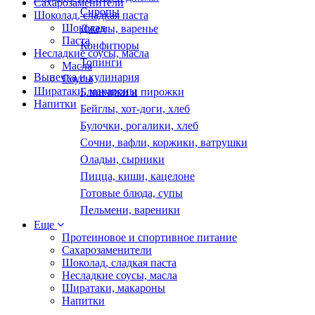
Сахарозаменители
Сиропы
Шоколад, сладкая паста
Шоколад
Джемы, варенье
Паста
Конфитюры
Несладкие соусы, масла
Топинги
Масла
Выпечка и кулинария
Соусы
Ширатаки, макароны
Блинчики и пирожки
Напитки
Бейглы, хот-доги, хлеб
Булочки, рогалики, хлеб
Сочни, вафли, коржики, ватрушки
Оладьи, сырники
Пицца, киши, кацелоне
Готовые блюда, супы
Пельмени, вареники
Еще
Протеиновое и спортивное питание
Сахарозаменители
Шоколад, сладкая паста
Несладкие соусы, масла
Ширатаки, макароны
Напитки