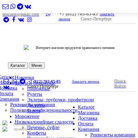
+7 (812) 703-85-85
Заказать
nolcalor@gmail.com
звонок
Санкт-Петербург
Интернет-магазин продуктов правильного питания
Каталог
Меню
Каталог
Новинки
Поиск
+7 (812) 703-85-85
Заказать звонок
Магазины
Торты и пирожные
Войти
Санкт-Петербург
Доставка
Пирожные
Оплата
Рулеты
Компания
Эклеры, трубочки, профитроли
Реквизиты компании
Десерты
Каталог
Политика конфиденциальности
Торты
Магазины
Мороженое
Доставка
Низкокалорийные сладости
Оплата
Интернет-магазин продуктов
Печенье, суфле
правильного питания
Компания
Конфеты
Реквизиты компании