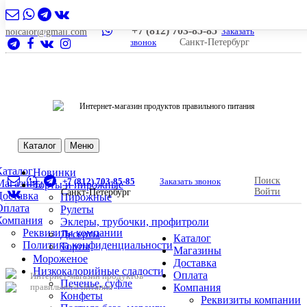
+7 (812) 703-85-85
Заказать
nolcalor@gmail.com
звонок
Санкт-Петербург
Интернет-магазин продуктов правильного питания
Каталог
Меню
Каталог
Новинки
Поиск
+7 (812) 703-85-85
Заказать звонок
Магазины
Торты и пирожные
Войти
Санкт-Петербург
Доставка
Пирожные
Оплата
Рулеты
Компания
Эклеры, трубочки, профитроли
Реквизиты компании
Десерты
Каталог
Политика конфиденциальности
Торты
Магазины
Мороженое
Доставка
Низкокалорийные сладости
Оплата
Интернет-магазин продуктов
Печенье, суфле
правильного питания
Компания
Конфеты
Реквизиты компании