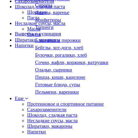
Сахарозаменители
Сиропы
Шоколад, сладкая паста
Шоколад
Джемы, варенье
Паста
Конфитюры
Несладкие соусы, масла
Топинги
Масла
Выпечка и кулинария
Соусы
Ширатаки, макароны
Блинчики и пирожки
Напитки
Бейглы, хот-доги, хлеб
Булочки, рогалики, хлеб
Сочни, вафли, коржики, ватрушки
Оладьи, сырники
Пицца, киши, кацелоне
Готовые блюда, супы
Пельмени, вареники
Еще
Протеиновое и спортивное питание
Сахарозаменители
Шоколад, сладкая паста
Несладкие соусы, масла
Ширатаки, макароны
Напитки