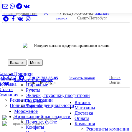
+7 (812) 703-85-85
Заказать
nolcalor@gmail.com
звонок
Санкт-Петербург
Интернет-магазин продуктов правильного питания
Каталог
Меню
Каталог
Новинки
Поиск
+7 (812) 703-85-85
Заказать звонок
Магазины
Торты и пирожные
Войти
Санкт-Петербург
Доставка
Пирожные
Оплата
Рулеты
Компания
Эклеры, трубочки, профитроли
Реквизиты компании
Десерты
Каталог
Политика конфиденциальности
Торты
Магазины
Мороженое
Доставка
Низкокалорийные сладости
Оплата
Интернет-магазин продуктов
Печенье, суфле
правильного питания
Компания
Конфеты
Реквизиты компании