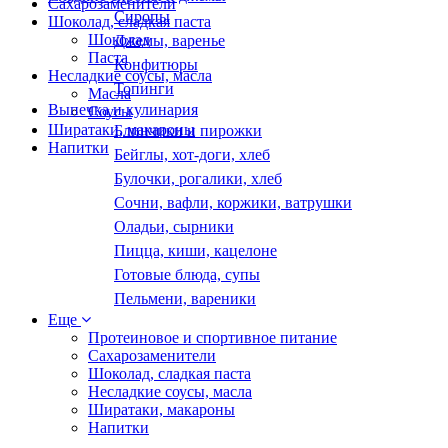
Сахарозаменители
Сиропы
Шоколад, сладкая паста
Шоколад
Джемы, варенье
Паста
Конфитюры
Несладкие соусы, масла
Топинги
Масла
Выпечка и кулинария
Соусы
Ширатаки, макароны
Блинчики и пирожки
Напитки
Бейглы, хот-доги, хлеб
Булочки, рогалики, хлеб
Сочни, вафли, коржики, ватрушки
Оладьи, сырники
Пицца, киши, кацелоне
Готовые блюда, супы
Пельмени, вареники
Еще
Протеиновое и спортивное питание
Сахарозаменители
Шоколад, сладкая паста
Несладкие соусы, масла
Ширатаки, макароны
Напитки