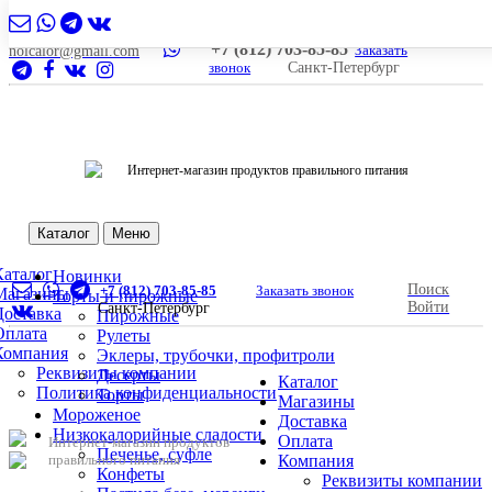
+7 (812) 703-85-85
Заказать
nolcalor@gmail.com
звонок
Санкт-Петербург
Интернет-магазин продуктов правильного питания
Каталог
Меню
Каталог
Новинки
Поиск
+7 (812) 703-85-85
Заказать звонок
Магазины
Торты и пирожные
Войти
Санкт-Петербург
Доставка
Пирожные
Оплата
Рулеты
Компания
Эклеры, трубочки, профитроли
Реквизиты компании
Десерты
Каталог
Политика конфиденциальности
Торты
Магазины
Мороженое
Доставка
Низкокалорийные сладости
Оплата
Интернет-магазин продуктов
Печенье, суфле
правильного питания
Компания
Конфеты
Реквизиты компании