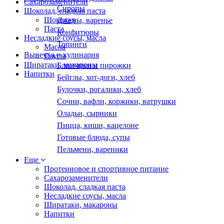
Сахарозаменители
Сиропы
Шоколад, сладкая паста
Шоколад
Джемы, варенье
Паста
Конфитюры
Несладкие соусы, масла
Топинги
Масла
Выпечка и кулинария
Соусы
Ширатаки, макароны
Блинчики и пирожки
Напитки
Бейглы, хот-доги, хлеб
Булочки, рогалики, хлеб
Сочни, вафли, коржики, ватрушки
Оладьи, сырники
Пицца, киши, кацелоне
Готовые блюда, супы
Пельмени, вареники
Еще
Протеиновое и спортивное питание
Сахарозаменители
Шоколад, сладкая паста
Несладкие соусы, масла
Ширатаки, макароны
Напитки