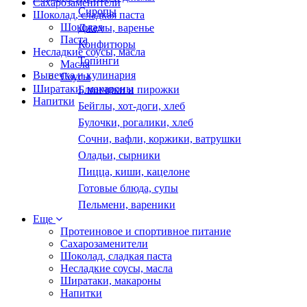
Сахарозаменители
Сиропы
Шоколад, сладкая паста
Шоколад
Джемы, варенье
Паста
Конфитюры
Несладкие соусы, масла
Топинги
Масла
Выпечка и кулинария
Соусы
Ширатаки, макароны
Блинчики и пирожки
Напитки
Бейглы, хот-доги, хлеб
Булочки, рогалики, хлеб
Сочни, вафли, коржики, ватрушки
Оладьи, сырники
Пицца, киши, кацелоне
Готовые блюда, супы
Пельмени, вареники
Еще
Протеиновое и спортивное питание
Сахарозаменители
Шоколад, сладкая паста
Несладкие соусы, масла
Ширатаки, макароны
Напитки