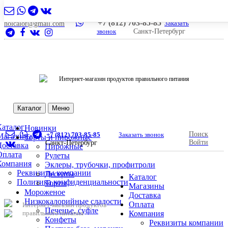
+7 (812) 703-85-85
Заказать
nolcalor@gmail.com
звонок
Санкт-Петербург
Интернет-магазин продуктов правильного питания
Каталог
Меню
Каталог
Новинки
Поиск
+7 (812) 703-85-85
Заказать звонок
Магазины
Торты и пирожные
Войти
Санкт-Петербург
Доставка
Пирожные
Оплата
Рулеты
Компания
Эклеры, трубочки, профитроли
Реквизиты компании
Десерты
Каталог
Политика конфиденциальности
Торты
Магазины
Мороженое
Доставка
Низкокалорийные сладости
Оплата
Интернет-магазин продуктов
Печенье, суфле
правильного питания
Компания
Конфеты
Реквизиты компании