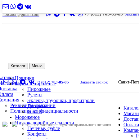
+7 (812) 703-85-85
Заказат
nolcalor@gmail.com
Каталог
Меню
Каталог
Новинки
+7 (812) 703-85-85
Заказать звонок
Санкт-Пет
Магазины
Торты и пирожные
Доставка
Пирожные
Оплата
Рулеты
Компания
Эклеры, трубочки, профитроли
Реквизиты компании
Десерты
Катало
Политика конфиденциальности
Торты
Магаз
Мороженое
Достав
Низкокалорийные сладости
Оплата
Интернет-магазин продуктов правильного питания
Печенье, суфле
Компа
Конфеты
Р