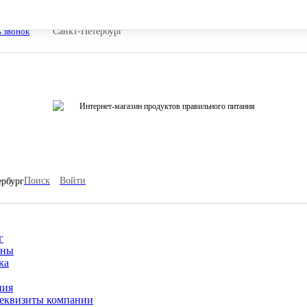
ь звонок
Санкт-Петербург
Интернет-магазин продуктов правильного питания
Поиск
Войти
ербург
г
ины
ка
ния
еквизиты компании