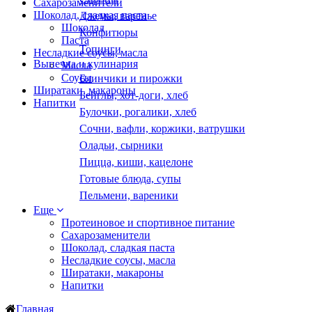
Сахарозаменители
Шоколад, сладкая паста
Джемы, варенье
Шоколад
Конфитюры
Паста
Топинги
Несладкие соусы, масла
Выпечка и кулинария
Масла
Соусы
Блинчики и пирожки
Ширатаки, макароны
Бейглы, хот-доги, хлеб
Напитки
Булочки, рогалики, хлеб
Сочни, вафли, коржики, ватрушки
Оладьи, сырники
Пицца, киши, кацелоне
Готовые блюда, супы
Пельмени, вареники
Еще
Протеиновое и спортивное питание
Сахарозаменители
Шоколад, сладкая паста
Несладкие соусы, масла
Ширатаки, макароны
Напитки
Главная