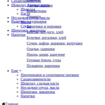
Сахарозаменители
Шоколад, сладкая паста
Джемы, варенье
Шоколад
Конфитюры
Паста
Топинги
Несладкие соусы, масла
Выпечка и кулинария
Масла
Соусы
Блинчики и пирожки
Ширатаки, макароны
Бейглы, хот-доги, хлеб
Напитки
Булочки, рогалики, хлеб
Сочни, вафли, коржики, ватрушки
Оладьи, сырники
Пицца, киши, кацелоне
Готовые блюда, супы
Пельмени, вареники
Еще
Протеиновое и спортивное питание
Сахарозаменители
Шоколад, сладкая паста
Несладкие соусы, масла
Ширатаки, макароны
Напитки
Главная