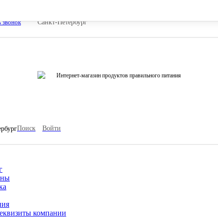
ь звонок
Санкт-Петербург
Интернет-магазин продуктов правильного питания
Поиск
Войти
ербург
г
ины
ка
ния
еквизиты компании