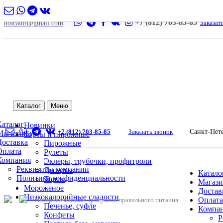
+7 (812) 703-85-85
Заказат
nolcalor@gmail.com
Каталог
Меню
Каталог
Новинки
+7 (812) 703-85-85
Заказать звонок
Санкт-Пет
Магазины
Торты и пирожные
Доставка
Пирожные
Оплата
Рулеты
Компания
Эклеры, трубочки, профитроли
Реквизиты компании
Десерты
Катало
Политика конфиденциальности
Торты
Магаз
Мороженое
Достав
Низкокалорийные сладости
Оплата
Интернет-магазин продуктов правильного питания
Печенье, суфле
Компа
Конфеты
Р