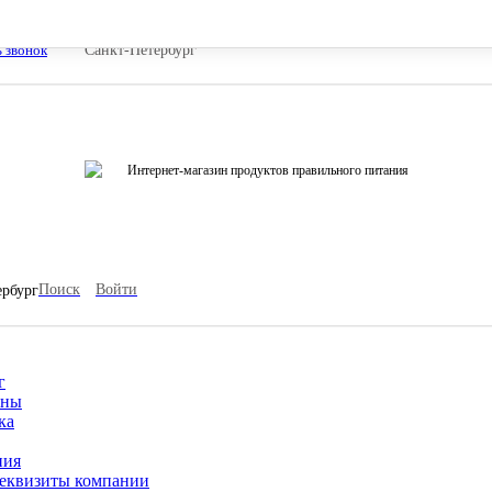
ь звонок
Санкт-Петербург
Интернет-магазин продуктов правильного питания
Поиск
Войти
ербург
г
ины
ка
ния
еквизиты компании