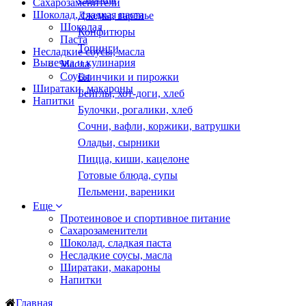
Сахарозаменители
Шоколад, сладкая паста
Джемы, варенье
Шоколад
Конфитюры
Паста
Топинги
Несладкие соусы, масла
Выпечка и кулинария
Масла
Соусы
Блинчики и пирожки
Ширатаки, макароны
Бейглы, хот-доги, хлеб
Напитки
Булочки, рогалики, хлеб
Сочни, вафли, коржики, ватрушки
Оладьи, сырники
Пицца, киши, кацелоне
Готовые блюда, супы
Пельмени, вареники
Еще
Протеиновое и спортивное питание
Сахарозаменители
Шоколад, сладкая паста
Несладкие соусы, масла
Ширатаки, макароны
Напитки
Главная