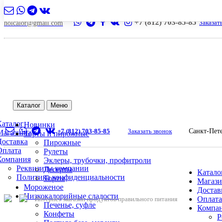
+7 (812) 703-85-85
Заказат
nolcalor@gmail.com
Каталог
Меню
Каталог
Новинки
+7 (812) 703-85-85
Заказать звонок
Санкт-Пет
Магазины
Торты и пирожные
Доставка
Пирожные
Оплата
Рулеты
Компания
Эклеры, трубочки, профитроли
Реквизиты компании
Десерты
Катало
Политика конфиденциальности
Торты
Магаз
Мороженое
Достав
Низкокалорийные сладости
Оплата
Интернет-магазин продуктов правильного питания
Печенье, суфле
Компа
Конфеты
Р