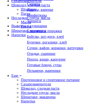
Сахарозаменители
Сиропы
Шоколад, сладкая паста
Шоколад
Джемы, варенье
Паста
Конфитюры
Несладкие соусы, масла
Топинги
Масла
Выпечка и кулинария
Соусы
Ширатаки, макароны
Блинчики и пирожки
Напитки
Бейглы, хот-доги, хлеб
Булочки, рогалики, хлеб
Сочни, вафли, коржики, ватрушки
Оладьи, сырники
Пицца, киши, кацелоне
Готовые блюда, супы
Пельмени, вареники
Еще
Протеиновое и спортивное питание
Сахарозаменители
Шоколад, сладкая паста
Несладкие соусы, масла
Ширатаки, макароны
Напитки