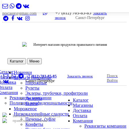
+7 (812) 703-85-85
Заказать
nolcalor@gmail.com
звонок
Санкт-Петербург
Интернет-магазин продуктов правильного питания
Каталог
Меню
Каталог
Новинки
Поиск
+7 (812) 703-85-85
Заказать звонок
Магазины
Торты и пирожные
Войти
Санкт-Петербург
Доставка
Пирожные
Оплата
Рулеты
Компания
Эклеры, трубочки, профитроли
Реквизиты компании
Десерты
Каталог
Политика конфиденциальности
Торты
Магазины
Мороженое
Доставка
Низкокалорийные сладости
Оплата
Интернет-магазин продуктов
Печенье, суфле
правильного питания
Компания
Конфеты
Реквизиты компании