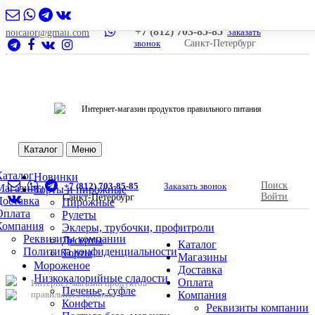
+7 (812) 703-85-85
Заказать
nolcalor@gmail.com
звонок
Санкт-Петербург
Интернет-магазин продуктов правильного питания
Каталог
Меню
Каталог
Новинки
Поиск
+7 (812) 703-85-85
Заказать звонок
Магазины
Торты и пирожные
Войти
Санкт-Петербург
Доставка
Пирожные
Оплата
Рулеты
Компания
Эклеры, трубочки, профитроли
Реквизиты компании
Десерты
Каталог
Политика конфиденциальности
Торты
Магазины
Мороженое
Доставка
Низкокалорийные сладости
Оплата
Интернет-магазин продуктов
Печенье, суфле
правильного питания
Компания
Конфеты
Реквизиты компании