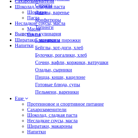
Сахарозаменители
Сиропы
Шоколад, сладкая паста
Шоколад
Джемы, варенье
Паста
Конфитюры
Несладкие соусы, масла
Топинги
Масла
Выпечка и кулинария
Соусы
Ширатаки, макароны
Блинчики и пирожки
Напитки
Бейглы, хот-доги, хлеб
Булочки, рогалики, хлеб
Сочни, вафли, коржики, ватрушки
Оладьи, сырники
Пицца, киши, кацелоне
Готовые блюда, супы
Пельмени, вареники
Еще
Протеиновое и спортивное питание
Сахарозаменители
Шоколад, сладкая паста
Несладкие соусы, масла
Ширатаки, макароны
Напитки