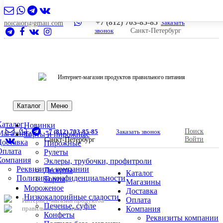
+7 (812) 703-85-85
Заказать
nolcalor@gmail.com
звонок
Санкт-Петербург
Интернет-магазин продуктов правильного питания
Каталог
Меню
Каталог
Новинки
Поиск
+7 (812) 703-85-85
Заказать звонок
Магазины
Торты и пирожные
Войти
Санкт-Петербург
Доставка
Пирожные
Оплата
Рулеты
Компания
Эклеры, трубочки, профитроли
Реквизиты компании
Десерты
Каталог
Политика конфиденциальности
Торты
Магазины
Мороженое
Доставка
Низкокалорийные сладости
Оплата
Интернет-магазин продуктов
Печенье, суфле
правильного питания
Компания
Конфеты
Реквизиты компании