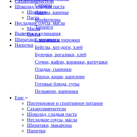
Сахарозаменители
Сиропы
Шоколад, сладкая паста
Шоколад
Джемы, варенье
Паста
Конфитюры
Несладкие соусы, масла
Топинги
Масла
Выпечка и кулинария
Соусы
Ширатаки, макароны
Блинчики и пирожки
Напитки
Бейглы, хот-доги, хлеб
Булочки, рогалики, хлеб
Сочни, вафли, коржики, ватрушки
Оладьи, сырники
Пицца, киши, кацелоне
Готовые блюда, супы
Пельмени, вареники
Еще
Протеиновое и спортивное питание
Сахарозаменители
Шоколад, сладкая паста
Несладкие соусы, масла
Ширатаки, макароны
Напитки