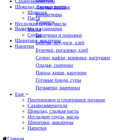
Сахарозаменители
Шоколад, сладкая паста
Джемы, варенье
Шоколад
Конфитюры
Паста
Топинги
Несладкие соусы, масла
Выпечка и кулинария
Масла
Соусы
Блинчики и пирожки
Ширатаки, макароны
Бейглы, хот-доги, хлеб
Напитки
Булочки, рогалики, хлеб
Сочни, вафли, коржики, ватрушки
Оладьи, сырники
Пицца, киши, кацелоне
Готовые блюда, супы
Пельмени, вареники
Еще
Протеиновое и спортивное питание
Сахарозаменители
Шоколад, сладкая паста
Несладкие соусы, масла
Ширатаки, макароны
Напитки
Главная