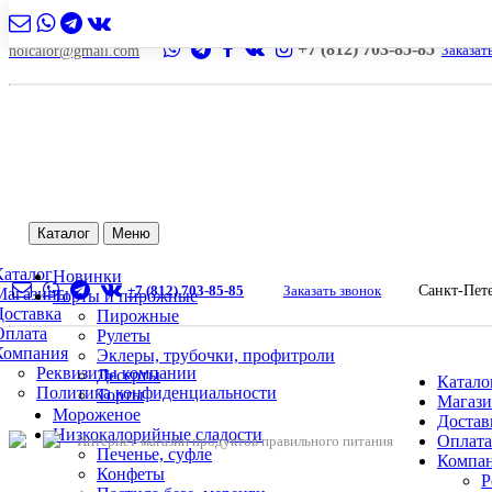
+7 (812) 703-85-85
Заказат
nolcalor@gmail.com
Каталог
Меню
Каталог
Новинки
+7 (812) 703-85-85
Заказать звонок
Санкт-Пет
Магазины
Торты и пирожные
Доставка
Пирожные
Оплата
Рулеты
Компания
Эклеры, трубочки, профитроли
Реквизиты компании
Десерты
Катало
Политика конфиденциальности
Торты
Магаз
Мороженое
Достав
Низкокалорийные сладости
Оплата
Интернет-магазин продуктов правильного питания
Печенье, суфле
Компа
Конфеты
Р