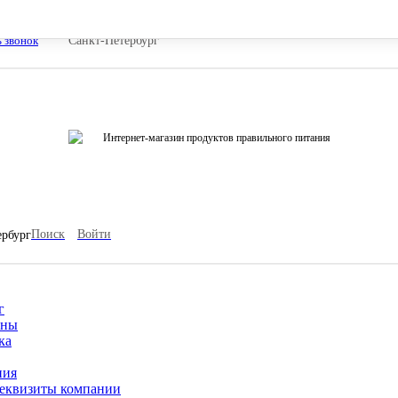
ь звонок
Санкт-Петербург
Интернет-магазин продуктов правильного питания
Поиск
Войти
ербург
г
ины
ка
ния
еквизиты компании