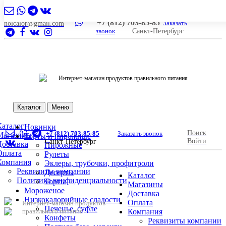
+7 (812) 703-85-85
Заказать
nolcalor@gmail.com
звонок
Санкт-Петербург
Интернет-магазин продуктов правильного питания
Каталог
Меню
Каталог
Новинки
Поиск
+7 (812) 703-85-85
Заказать звонок
Магазины
Торты и пирожные
Войти
Санкт-Петербург
Доставка
Пирожные
Оплата
Рулеты
Компания
Эклеры, трубочки, профитроли
Реквизиты компании
Десерты
Каталог
Политика конфиденциальности
Торты
Магазины
Мороженое
Доставка
Низкокалорийные сладости
Оплата
Интернет-магазин продуктов
Печенье, суфле
правильного питания
Компания
Конфеты
Реквизиты компании