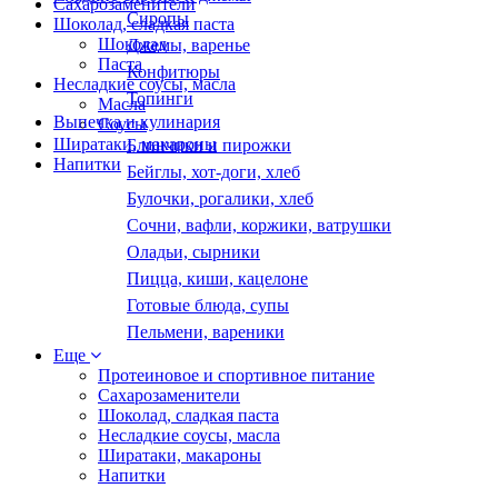
Сахарозаменители
Сиропы
Шоколад, сладкая паста
Шоколад
Джемы, варенье
Паста
Конфитюры
Несладкие соусы, масла
Топинги
Масла
Выпечка и кулинария
Соусы
Ширатаки, макароны
Блинчики и пирожки
Напитки
Бейглы, хот-доги, хлеб
Булочки, рогалики, хлеб
Сочни, вафли, коржики, ватрушки
Оладьи, сырники
Пицца, киши, кацелоне
Готовые блюда, супы
Пельмени, вареники
Еще
Протеиновое и спортивное питание
Сахарозаменители
Шоколад, сладкая паста
Несладкие соусы, масла
Ширатаки, макароны
Напитки