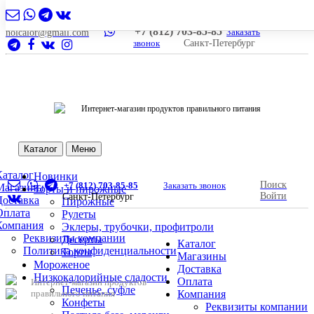
+7 (812) 703-85-85
Заказать
nolcalor@gmail.com
звонок
Санкт-Петербург
Интернет-магазин продуктов правильного питания
Каталог
Меню
Каталог
Новинки
Поиск
+7 (812) 703-85-85
Заказать звонок
Магазины
Торты и пирожные
Войти
Санкт-Петербург
Доставка
Пирожные
Оплата
Рулеты
Компания
Эклеры, трубочки, профитроли
Реквизиты компании
Десерты
Каталог
Политика конфиденциальности
Торты
Магазины
Мороженое
Доставка
Низкокалорийные сладости
Оплата
Интернет-магазин продуктов
Печенье, суфле
правильного питания
Компания
Конфеты
Реквизиты компании