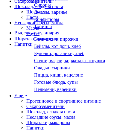
Сахарозаменители
Сиропы
Шоколад, сладкая паста
Шоколад
Джемы, варенье
Паста
Конфитюры
Несладкие соусы, масла
Топинги
Масла
Выпечка и кулинария
Соусы
Ширатаки, макароны
Блинчики и пирожки
Напитки
Бейглы, хот-доги, хлеб
Булочки, рогалики, хлеб
Сочни, вафли, коржики, ватрушки
Оладьи, сырники
Пицца, киши, кацелоне
Готовые блюда, супы
Пельмени, вареники
Еще
Протеиновое и спортивное питание
Сахарозаменители
Шоколад, сладкая паста
Несладкие соусы, масла
Ширатаки, макароны
Напитки