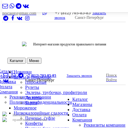
+7 (812) 703-85-85
Заказать
nolcalor@gmail.com
звонок
Санкт-Петербург
Интернет-магазин продуктов правильного питания
Каталог
Меню
Каталог
Новинки
Поиск
+7 (812) 703-85-85
Заказать звонок
Магазины
Торты и пирожные
Войти
Санкт-Петербург
Доставка
Пирожные
Оплата
Рулеты
Компания
Эклеры, трубочки, профитроли
Реквизиты компании
Десерты
Каталог
Политика конфиденциальности
Торты
Магазины
Мороженое
Доставка
Низкокалорийные сладости
Оплата
Интернет-магазин продуктов
Печенье, суфле
правильного питания
Компания
Конфеты
Реквизиты компании