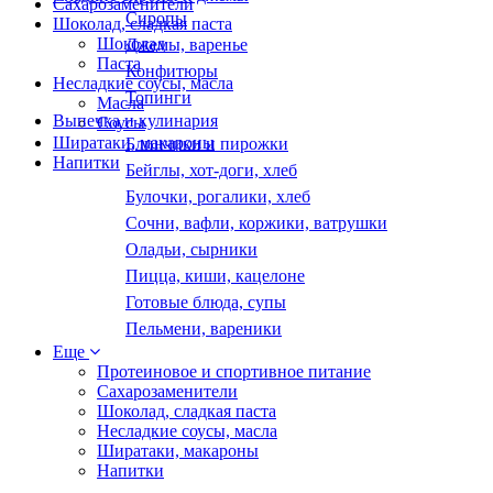
Сахарозаменители
Сиропы
Шоколад, сладкая паста
Шоколад
Джемы, варенье
Паста
Конфитюры
Несладкие соусы, масла
Топинги
Масла
Выпечка и кулинария
Соусы
Ширатаки, макароны
Блинчики и пирожки
Напитки
Бейглы, хот-доги, хлеб
Булочки, рогалики, хлеб
Сочни, вафли, коржики, ватрушки
Оладьи, сырники
Пицца, киши, кацелоне
Готовые блюда, супы
Пельмени, вареники
Еще
Протеиновое и спортивное питание
Сахарозаменители
Шоколад, сладкая паста
Несладкие соусы, масла
Ширатаки, макароны
Напитки