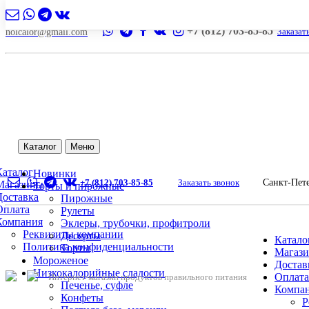
+7 (812) 703-85-85
Заказат
nolcalor@gmail.com
Каталог
Меню
Каталог
Новинки
+7 (812) 703-85-85
Заказать звонок
Санкт-Пет
Магазины
Торты и пирожные
Доставка
Пирожные
Оплата
Рулеты
Компания
Эклеры, трубочки, профитроли
Реквизиты компании
Десерты
Катало
Политика конфиденциальности
Торты
Магаз
Мороженое
Достав
Низкокалорийные сладости
Оплата
Интернет-магазин продуктов правильного питания
Печенье, суфле
Компа
Конфеты
Р