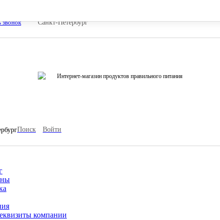
ь звонок
Санкт-Петербург
Интернет-магазин продуктов правильного питания
Поиск
Войти
ербург
г
ины
ка
ния
еквизиты компании