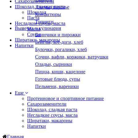
Сахарозаменители
Шоколад, сладкая паста
Джемы, варенье
Шоколад
Конфитюры
Паста
Топинги
Несладкие соусы, масла
Выпечка и кулинария
Масла
Соусы
Блинчики и пирожки
Ширатаки, макароны
Бейглы, хот-доги, хлеб
Напитки
Булочки, рогалики, хлеб
Сочни, вафли, коржики, ватрушки
Оладьи, сырники
Пицца, киши, кацелоне
Готовые блюда, супы
Пельмени, вареники
Еще
Протеиновое и спортивное питание
Сахарозаменители
Шоколад, сладкая паста
Несладкие соусы, масла
Ширатаки, макароны
Напитки
Главная