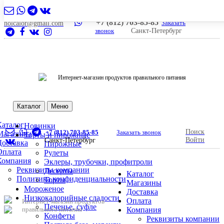
+7 (812) 703-85-85
Заказать
nolcalor@gmail.com
звонок
Санкт-Петербург
Интернет-магазин продуктов правильного питания
Каталог
Меню
Каталог
Новинки
Поиск
+7 (812) 703-85-85
Заказать звонок
Магазины
Торты и пирожные
Войти
Санкт-Петербург
Доставка
Пирожные
Оплата
Рулеты
Компания
Эклеры, трубочки, профитроли
Реквизиты компании
Десерты
Каталог
Политика конфиденциальности
Торты
Магазины
Мороженое
Доставка
Низкокалорийные сладости
Оплата
Интернет-магазин продуктов
Печенье, суфле
правильного питания
Компания
Конфеты
Реквизиты компании