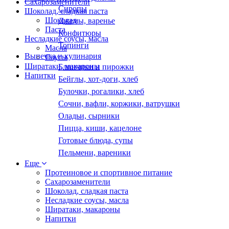
Сахарозаменители
Сиропы
Шоколад, сладкая паста
Шоколад
Джемы, варенье
Паста
Конфитюры
Несладкие соусы, масла
Топинги
Масла
Выпечка и кулинария
Соусы
Ширатаки, макароны
Блинчики и пирожки
Напитки
Бейглы, хот-доги, хлеб
Булочки, рогалики, хлеб
Сочни, вафли, коржики, ватрушки
Оладьи, сырники
Пицца, киши, кацелоне
Готовые блюда, супы
Пельмени, вареники
Еще
Протеиновое и спортивное питание
Сахарозаменители
Шоколад, сладкая паста
Несладкие соусы, масла
Ширатаки, макароны
Напитки