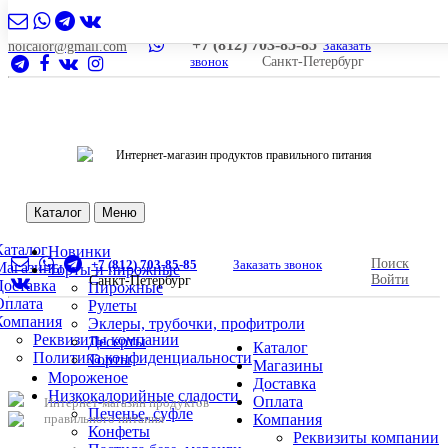
+7 (812) 703-85-85
Заказать
nolcalor@gmail.com
звонок
Санкт-Петербург
Интернет-магазин продуктов правильного питания
Каталог
Меню
Каталог
Новинки
Поиск
+7 (812) 703-85-85
Заказать звонок
Магазины
Торты и пирожные
Войти
Санкт-Петербург
Доставка
Пирожные
Оплата
Рулеты
Компания
Эклеры, трубочки, профитроли
Реквизиты компании
Десерты
Каталог
Политика конфиденциальности
Торты
Магазины
Мороженое
Доставка
Низкокалорийные сладости
Оплата
Интернет-магазин продуктов
Печенье, суфле
правильного питания
Компания
Конфеты
Реквизиты компании