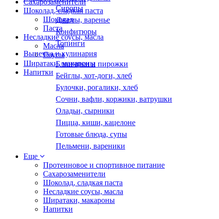
Сахарозаменители
Сиропы
Шоколад, сладкая паста
Шоколад
Джемы, варенье
Паста
Конфитюры
Несладкие соусы, масла
Топинги
Масла
Выпечка и кулинария
Соусы
Ширатаки, макароны
Блинчики и пирожки
Напитки
Бейглы, хот-доги, хлеб
Булочки, рогалики, хлеб
Сочни, вафли, коржики, ватрушки
Оладьи, сырники
Пицца, киши, кацелоне
Готовые блюда, супы
Пельмени, вареники
Еще
Протеиновое и спортивное питание
Сахарозаменители
Шоколад, сладкая паста
Несладкие соусы, масла
Ширатаки, макароны
Напитки