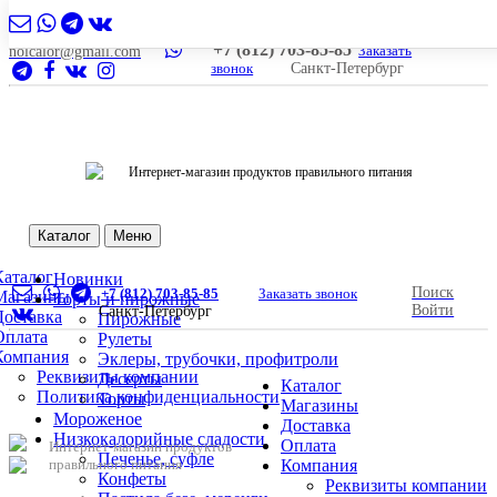
+7 (812) 703-85-85
Заказать
nolcalor@gmail.com
звонок
Санкт-Петербург
Интернет-магазин продуктов правильного питания
Каталог
Меню
Каталог
Новинки
Поиск
+7 (812) 703-85-85
Заказать звонок
Магазины
Торты и пирожные
Войти
Санкт-Петербург
Доставка
Пирожные
Оплата
Рулеты
Компания
Эклеры, трубочки, профитроли
Реквизиты компании
Десерты
Каталог
Политика конфиденциальности
Торты
Магазины
Мороженое
Доставка
Низкокалорийные сладости
Оплата
Интернет-магазин продуктов
Печенье, суфле
правильного питания
Компания
Конфеты
Реквизиты компании