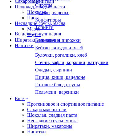
Сахарозаменители
Сиропы
Шоколад, сладкая паста
Шоколад
Джемы, варенье
Паста
Конфитюры
Несладкие соусы, масла
Топинги
Масла
Выпечка и кулинария
Соусы
Ширатаки, макароны
Блинчики и пирожки
Напитки
Бейглы, хот-доги, хлеб
Булочки, рогалики, хлеб
Сочни, вафли, коржики, ватрушки
Оладьи, сырники
Пицца, киши, кацелоне
Готовые блюда, супы
Пельмени, вареники
Еще
Протеиновое и спортивное питание
Сахарозаменители
Шоколад, сладкая паста
Несладкие соусы, масла
Ширатаки, макароны
Напитки