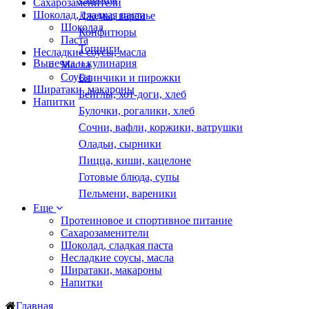
Сахарозаменители
Шоколад, сладкая паста
Джемы, варенье
Шоколад
Конфитюры
Паста
Топинги
Несладкие соусы, масла
Выпечка и кулинария
Масла
Соусы
Блинчики и пирожки
Ширатаки, макароны
Бейглы, хот-доги, хлеб
Напитки
Булочки, рогалики, хлеб
Сочни, вафли, коржики, ватрушки
Оладьи, сырники
Пицца, киши, кацелоне
Готовые блюда, супы
Пельмени, вареники
Еще
Протеиновое и спортивное питание
Сахарозаменители
Шоколад, сладкая паста
Несладкие соусы, масла
Ширатаки, макароны
Напитки
Главная