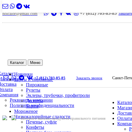
+7 (812) 703-85-85
Заказат
nolcalor@gmail.com
Каталог
Меню
Каталог
Новинки
+7 (812) 703-85-85
Заказать звонок
Санкт-Пет
Магазины
Торты и пирожные
Доставка
Пирожные
Оплата
Рулеты
Компания
Эклеры, трубочки, профитроли
Реквизиты компании
Десерты
Катало
Политика конфиденциальности
Торты
Магаз
Мороженое
Достав
Низкокалорийные сладости
Оплата
Интернет-магазин продуктов правильного питания
Печенье, суфле
Компа
Конфеты
Р