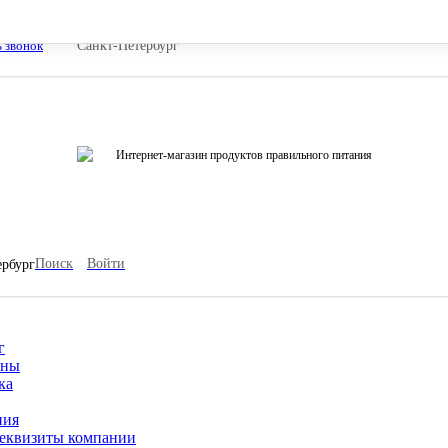
ь звонок
Санкт-Петербург
Интернет-магазин продуктов правильного питания
Поиск
Войти
ербург
г
ины
ка
ния
еквизиты компании