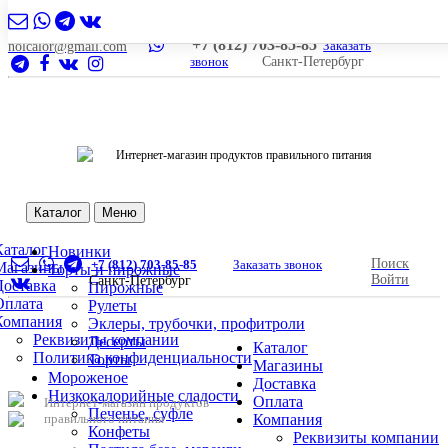
+7 (812) 703-85-85
Заказать
nolcalor@gmail.com
звонок
Санкт-Петербург
Интернет-магазин продуктов правильного питания
Каталог
Меню
Каталог
Новинки
Поиск
+7 (812) 703-85-85
Заказать звонок
Магазины
Торты и пирожные
Войти
Санкт-Петербург
Доставка
Пирожные
Оплата
Рулеты
Компания
Эклеры, трубочки, профитроли
Реквизиты компании
Десерты
Каталог
Политика конфиденциальности
Торты
Магазины
Мороженое
Доставка
Низкокалорийные сладости
Оплата
Интернет-магазин продуктов
Печенье, суфле
правильного питания
Компания
Конфеты
Реквизиты компании