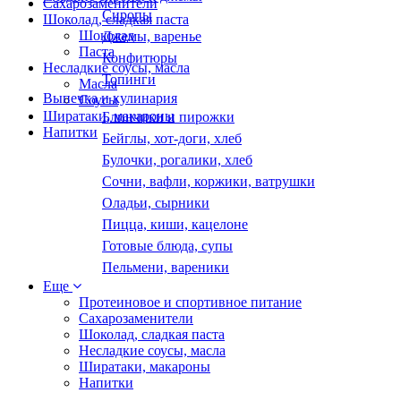
Сахарозаменители
Сиропы
Шоколад, сладкая паста
Шоколад
Джемы, варенье
Паста
Конфитюры
Несладкие соусы, масла
Топинги
Масла
Выпечка и кулинария
Соусы
Ширатаки, макароны
Блинчики и пирожки
Напитки
Бейглы, хот-доги, хлеб
Булочки, рогалики, хлеб
Сочни, вафли, коржики, ватрушки
Оладьи, сырники
Пицца, киши, кацелоне
Готовые блюда, супы
Пельмени, вареники
Еще
Протеиновое и спортивное питание
Сахарозаменители
Шоколад, сладкая паста
Несладкие соусы, масла
Ширатаки, макароны
Напитки