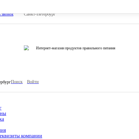
ь звонок
Санкт-Петербург
Интернет-магазин продуктов правильного питания
Поиск
Войти
ербург
г
ины
ка
ния
еквизиты компании