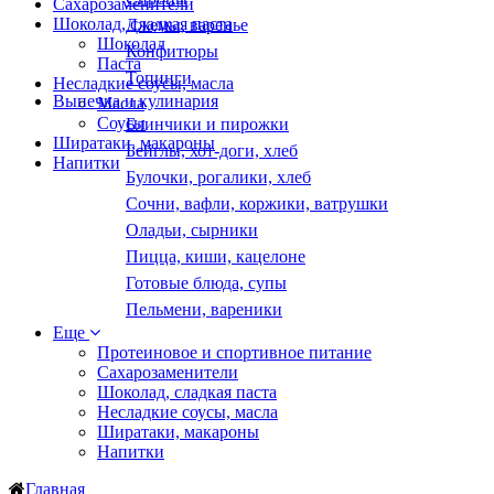
Сахарозаменители
Шоколад, сладкая паста
Джемы, варенье
Шоколад
Конфитюры
Паста
Топинги
Несладкие соусы, масла
Выпечка и кулинария
Масла
Соусы
Блинчики и пирожки
Ширатаки, макароны
Бейглы, хот-доги, хлеб
Напитки
Булочки, рогалики, хлеб
Сочни, вафли, коржики, ватрушки
Оладьи, сырники
Пицца, киши, кацелоне
Готовые блюда, супы
Пельмени, вареники
Еще
Протеиновое и спортивное питание
Сахарозаменители
Шоколад, сладкая паста
Несладкие соусы, масла
Ширатаки, макароны
Напитки
Главная