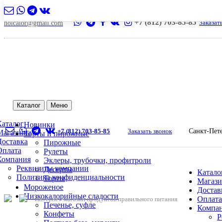
+7 (812) 703-85-85
Заказат
nolcalor@gmail.com
Каталог
Меню
Каталог
Новинки
+7 (812) 703-85-85
Заказать звонок
Санкт-Пет
Магазины
Торты и пирожные
Доставка
Пирожные
Оплата
Рулеты
Компания
Эклеры, трубочки, профитроли
Реквизиты компании
Десерты
Катало
Политика конфиденциальности
Торты
Магаз
Мороженое
Достав
Низкокалорийные сладости
Оплата
Интернет-магазин продуктов правильного питания
Печенье, суфле
Компа
Конфеты
Р