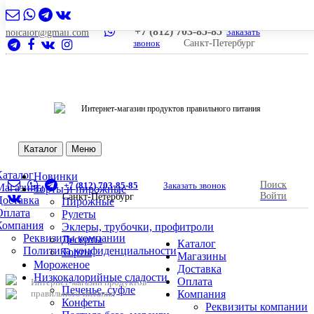
+7 (812) 703-85-85
Заказать
nolcalor@gmail.com
звонок
Санкт-Петербург
Интернет-магазин продуктов правильного питания
Каталог
Меню
Каталог
Новинки
Поиск
+7 (812) 703-85-85
Заказать звонок
Магазины
Торты и пирожные
Войти
Санкт-Петербург
Доставка
Пирожные
Оплата
Рулеты
Компания
Эклеры, трубочки, профитроли
Реквизиты компании
Десерты
Каталог
Политика конфиденциальности
Торты
Магазины
Мороженое
Доставка
Низкокалорийные сладости
Оплата
Интернет-магазин продуктов
Печенье, суфле
правильного питания
Компания
Конфеты
Реквизиты компании