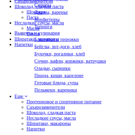
Сахарозаменители
Сиропы
Шоколад, сладкая паста
Шоколад
Джемы, варенье
Паста
Конфитюры
Несладкие соусы, масла
Топинги
Масла
Выпечка и кулинария
Соусы
Ширатаки, макароны
Блинчики и пирожки
Напитки
Бейглы, хот-доги, хлеб
Булочки, рогалики, хлеб
Сочни, вафли, коржики, ватрушки
Оладьи, сырники
Пицца, киши, кацелоне
Готовые блюда, супы
Пельмени, вареники
Еще
Протеиновое и спортивное питание
Сахарозаменители
Шоколад, сладкая паста
Несладкие соусы, масла
Ширатаки, макароны
Напитки