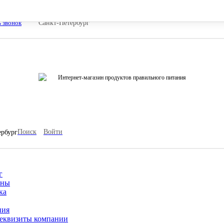
ь звонок
Санкт-Петербург
Интернет-магазин продуктов правильного питания
Поиск
Войти
ербург
г
ины
ка
ния
еквизиты компании