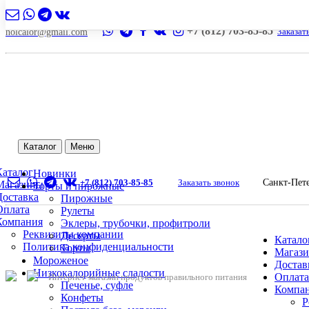
+7 (812) 703-85-85
Заказат
nolcalor@gmail.com
Каталог
Меню
Каталог
Новинки
+7 (812) 703-85-85
Заказать звонок
Санкт-Пет
Магазины
Торты и пирожные
Доставка
Пирожные
Оплата
Рулеты
Компания
Эклеры, трубочки, профитроли
Реквизиты компании
Десерты
Катало
Политика конфиденциальности
Торты
Магаз
Мороженое
Достав
Низкокалорийные сладости
Оплата
Интернет-магазин продуктов правильного питания
Печенье, суфле
Компа
Конфеты
Р