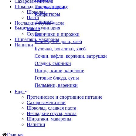
Сахарозаменители
Шоколад, сладкая паста
Джемы, варенье
Шоколад
Конфитюры
Паста
Топинги
Несладкие соусы, масла
Выпечка и кулинария
Масла
Соусы
Блинчики и пирожки
Ширатаки, макароны
Бейглы, хот-доги, хлеб
Напитки
Булочки, рогалики, хлеб
Сочни, вафли, коржики, ватрушки
Оладьи, сырники
Пицца, киши, кацелоне
Готовые блюда, супы
Пельмени, вареники
Еще
Протеиновое и спортивное питание
Сахарозаменители
Шоколад, сладкая паста
Несладкие соусы, масла
Ширатаки, макароны
Напитки
Главная