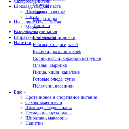
Сахарозаменители
Сиропы
Шоколад, сладкая паста
Шоколад
Джемы, варенье
Паста
Конфитюры
Несладкие соусы, масла
Топинги
Масла
Выпечка и кулинария
Соусы
Ширатаки, макароны
Блинчики и пирожки
Напитки
Бейглы, хот-доги, хлеб
Булочки, рогалики, хлеб
Сочни, вафли, коржики, ватрушки
Оладьи, сырники
Пицца, киши, кацелоне
Готовые блюда, супы
Пельмени, вареники
Еще
Протеиновое и спортивное питание
Сахарозаменители
Шоколад, сладкая паста
Несладкие соусы, масла
Ширатаки, макароны
Напитки