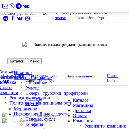
+7 (812) 703-85-85
Заказать
nolcalor@gmail.com
звонок
Санкт-Петербург
Интернет-магазин продуктов правильного питания
Каталог
Меню
Каталог
Новинки
Поиск
+7 (812) 703-85-85
Заказать звонок
Магазины
Торты и пирожные
Войти
Санкт-Петербург
Доставка
Пирожные
Оплата
Рулеты
Компания
Эклеры, трубочки, профитроли
Реквизиты компании
Десерты
Каталог
Политика конфиденциальности
Торты
Магазины
Мороженое
Доставка
Низкокалорийные сладости
Оплата
Интернет-магазин продуктов
Печенье, суфле
правильного питания
Компания
Конфеты
Реквизиты компании