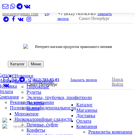
+7 (812) 703-85-85
Заказать
nolcalor@gmail.com
звонок
Санкт-Петербург
Интернет-магазин продуктов правильного питания
Каталог
Меню
Каталог
Новинки
Поиск
+7 (812) 703-85-85
Заказать звонок
Магазины
Торты и пирожные
Войти
Санкт-Петербург
Доставка
Пирожные
Оплата
Рулеты
Компания
Эклеры, трубочки, профитроли
Реквизиты компании
Десерты
Каталог
Политика конфиденциальности
Торты
Магазины
Мороженое
Доставка
Низкокалорийные сладости
Оплата
Интернет-магазин продуктов
Печенье, суфле
правильного питания
Компания
Конфеты
Реквизиты компании