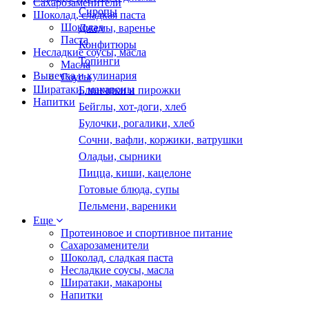
Сахарозаменители
Сиропы
Шоколад, сладкая паста
Шоколад
Джемы, варенье
Паста
Конфитюры
Несладкие соусы, масла
Топинги
Масла
Выпечка и кулинария
Соусы
Ширатаки, макароны
Блинчики и пирожки
Напитки
Бейглы, хот-доги, хлеб
Булочки, рогалики, хлеб
Сочни, вафли, коржики, ватрушки
Оладьи, сырники
Пицца, киши, кацелоне
Готовые блюда, супы
Пельмени, вареники
Еще
Протеиновое и спортивное питание
Сахарозаменители
Шоколад, сладкая паста
Несладкие соусы, масла
Ширатаки, макароны
Напитки