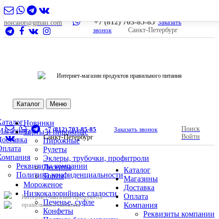
+7 (812) 703-85-85
Заказать
nolcalor@gmail.com
звонок
Санкт-Петербург
Интернет-магазин продуктов правильного питания
Каталог
Меню
Каталог
Новинки
Поиск
+7 (812) 703-85-85
Заказать звонок
Магазины
Торты и пирожные
Войти
Санкт-Петербург
Доставка
Пирожные
Оплата
Рулеты
Компания
Эклеры, трубочки, профитроли
Реквизиты компании
Десерты
Каталог
Политика конфиденциальности
Торты
Магазины
Мороженое
Доставка
Низкокалорийные сладости
Оплата
Интернет-магазин продуктов
Печенье, суфле
правильного питания
Компания
Конфеты
Реквизиты компании