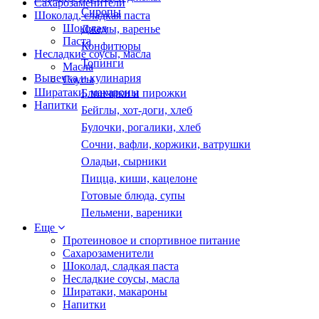
Сахарозаменители
Сиропы
Шоколад, сладкая паста
Шоколад
Джемы, варенье
Паста
Конфитюры
Несладкие соусы, масла
Топинги
Масла
Выпечка и кулинария
Соусы
Ширатаки, макароны
Блинчики и пирожки
Напитки
Бейглы, хот-доги, хлеб
Булочки, рогалики, хлеб
Сочни, вафли, коржики, ватрушки
Оладьи, сырники
Пицца, киши, кацелоне
Готовые блюда, супы
Пельмени, вареники
Еще
Протеиновое и спортивное питание
Сахарозаменители
Шоколад, сладкая паста
Несладкие соусы, масла
Ширатаки, макароны
Напитки