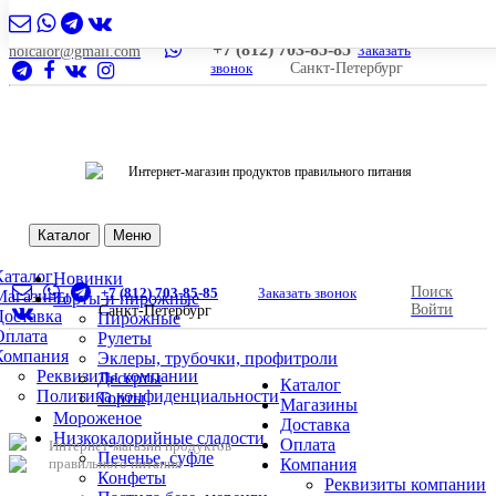
+7 (812) 703-85-85
Заказать
nolcalor@gmail.com
звонок
Санкт-Петербург
Интернет-магазин продуктов правильного питания
Каталог
Меню
Каталог
Новинки
Поиск
+7 (812) 703-85-85
Заказать звонок
Магазины
Торты и пирожные
Войти
Санкт-Петербург
Доставка
Пирожные
Оплата
Рулеты
Компания
Эклеры, трубочки, профитроли
Реквизиты компании
Десерты
Каталог
Политика конфиденциальности
Торты
Магазины
Мороженое
Доставка
Низкокалорийные сладости
Оплата
Интернет-магазин продуктов
Печенье, суфле
правильного питания
Компания
Конфеты
Реквизиты компании