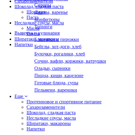
Сахарозаменители
Сиропы
Шоколад, сладкая паста
Шоколад
Джемы, варенье
Паста
Конфитюры
Несладкие соусы, масла
Топинги
Масла
Выпечка и кулинария
Соусы
Ширатаки, макароны
Блинчики и пирожки
Напитки
Бейглы, хот-доги, хлеб
Булочки, рогалики, хлеб
Сочни, вафли, коржики, ватрушки
Оладьи, сырники
Пицца, киши, кацелоне
Готовые блюда, супы
Пельмени, вареники
Еще
Протеиновое и спортивное питание
Сахарозаменители
Шоколад, сладкая паста
Несладкие соусы, масла
Ширатаки, макароны
Напитки